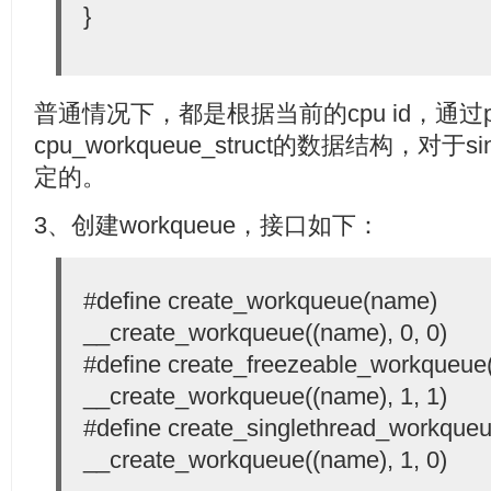
}
普通情况下，都是根据当前的cpu id，通过per
cpu_workqueue_struct的数据结构，对于si
定的。
3、创建workqueue，接口如下：
#define create_workqueue(name)
__create_workqueue((name), 0, 0)
#define create_freezeable_workqueu
__create_workqueue((name), 1, 1)
#define create_singlethread_workque
__create_workqueue((name), 1, 0)