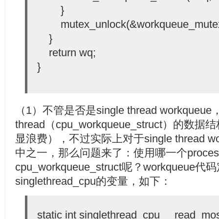
}
mutex_unlock(&workqueue_mutex
}
return wq;
}
（1）不管是否是single thread workqueue，
thread（cpu_workqueue_struct）的
显浪费），不过实际上对于single thread 
中之一，那么问题来了：使用哪一个process
cpu_workqueue_struct呢？workqueu
singlethread_cpu的变量，如下：
static int singlethread_cpu __read_mos