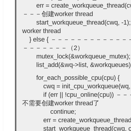
err = create_workqueue_thread(cwq
－－－创建worker thread
start_workqueue_thread(cwq, -
worker thread
} else { －－－－－－－－－－
－－－－－－－（2）
mutex_lock(&workqueue_mutex);
list_add(&wq->list, &workqueues)
for_each_possible_cpu(cpu) {
cwq = init_cpu_workqueue(wq, 
if (err || !cpu_online(cpu)) 
不需要创建worker thread了
continue;
err = create_workqueue_thread(c
start_workqueue_thread(cwq, c