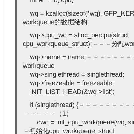
int err = 0, cpu;
wq = kzalloc(sizeof(*wq), GFP
workqueue的数据结构
wq->cpu_wq = alloc_percpu(struct
cpu_workqueue_struct);－－－分配w
wq->name = name;－－－－－
workqueue
wq->singlethread = singlethread;
wq->freezeable = freezeable;
INIT_LIST_HEAD(&wq->list);
if (singlethread) {－－－－
－－－－－（1）
cwq = init_cpu_workqueue(wq, sin
－初始化cpu_workqueue_struct