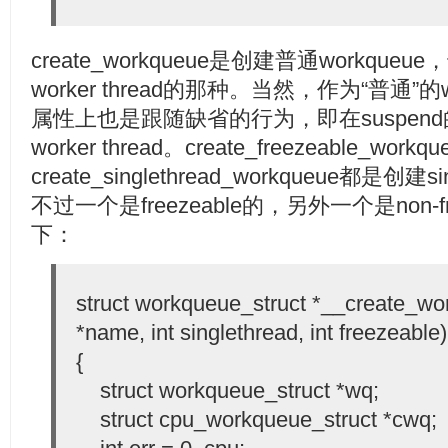
create_workqueue是创建普通workqu
worker thread的那种。当然，作为“普通”的wor
属性上也是跟随缺省的行为，即在suspe
worker thread。create_freezeable_workq
create_singlethread_workqueue都是创建si
不过一个是freezeable的，另外一个是non-f
下：
struct workqueue_struct *__create_wo
*name, int singlethread, int freezeable)
{
struct workqueue_struct *wq;
struct cpu_workqueue_struct *cwq;