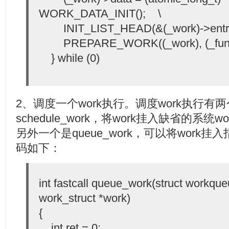
WORK_DATA_INIT(); \
INIT_LIST_HEAD(&(_work)->e
PREPARE_WORK((_work), (_
} while (0)
2、调度一个work执行。调度work执行有
schedule_work，将work挂入缺省的系统wor
另外一个是queue_work，可以将work挂入
码如下：
int fastcall queue_work(struct workque
work_struct *work)
{
int ret = 0;