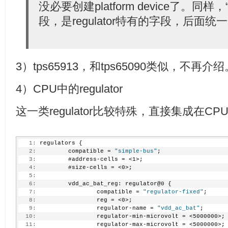
没必要创建platform device了。同样，“
段，是regulator特有的字段，后面统
3）tps65913，和tps65090类似，不再介绍
4）CPU中的regulator
这一类regulator比较特殊，直接集成在C
   1:
 regulators {
   2:
         compatible = 
"simple-bus"
;
   3:
         #address-cells = <1>;
   4:
         #size-cells = <0>;
   5:
   6:
         vdd_ac_bat_reg: regulator@0 {
   7:
                 compatible = 
"regulator-fixed"
;
   8:
                 reg = <0>;
   9:
                 regulator-name = 
"vdd_ac_bat"
;
  10:
                 regulator-min-microvolt = <5000000>;
  11:
                 regulator-max-microvolt = <5000000>;