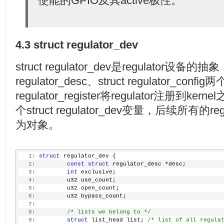
使能的GPIO及其active极性。
4.3 struct regulator_dev
struct regulator_dev是regulator设备的抽象
regulator_desc、struct regulator_c
regulator_register将regulator注册到ker
个struct regulator_dev变量，后续所有的
为对象。
   1:
struct
 regulator_dev {
   2:
const
struct
 regulator_desc *desc;
   3:
int
 exclusive;
   4:
         u32 use_count;
   5:
         u32 open_count;
   6:
         u32 bypass_count;
   7:
   8:
/* lists we belong to */
   9:
struct
 list_head list; 
/* list of all regula