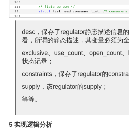
  10:
  11:
/* lists we own */
  12:
struct
 list_head consumer_list; 
/* consumers
  13:
  14:
struct
 blocking_notifier_head notifier;
  15:
struct
 mutex mutex; 
/* consumer lock */
  16:
desc，保存了regulator静态描述
struct
 module *owner;
  17:
struct
 device dev;
看，所谓的静态描述，其变量必须为
  18:
struct
 regulation_constraints *constraints;
  19:
struct
 regulator *supply;       
/* for tree 
  20:
struct
 regmap *regmap;
exclusive、use_count、open_count
  21:
  22:
struct
 delayed_work disable_work;
状态记录；
  23:
int
 deferred_disables;
  24:
  25:
void
 *reg_data;         
/* regulator_dev dat
constraints，保存了regulator的const
  26:
  27:
struct
 dentry *debugfs;
supply，该regulator的supply；
  28:
  29:
struct
 regulator_enable_gpio *ena_pin;
  30:
unsigned
int
 ena_gpio_state:1;
等等。
  31:
  32:
/* time when this regulator was disabled las
  33:
unsigned
long
 last_off_jiffy;
  34:
 };
5 实现逻辑分析