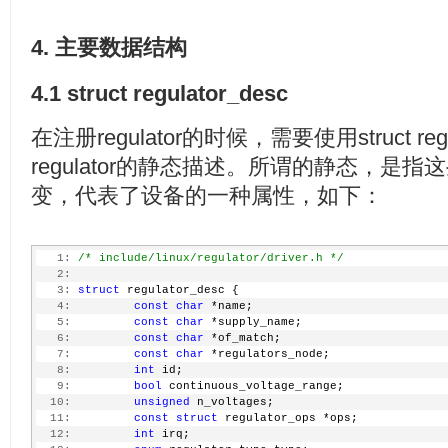
4. 主要数据结构
4.1 struct regulator_desc
在注册regulator的时候，需要使用struct reg
regulator的静态描述。所谓的静态，是
变，代表了设备的一种属性，如下：
   1:
/* include/linux/regulator/driver.h */
   2:
   3:
struct
 regulator_desc {
   4:
const
char
 *name;
   5:
const
char
 *supply_name;
   6:
const
char
 *of_match;
   7:
const
char
 *regulators_node;
   8:
int
 id;
   9:
bool
 continuous_voltage_range;
  10:
unsigned
 n_voltages;
  11:
const
struct
 regulator_ops *ops;
  12:
int
 irq;