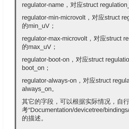
regulator-name，对应struct regulatio
regulator-min-microvolt，对应struct re
的min_uV；
regulator-max-microvolt，对应struct re
的max_uV；
regulator-boot-on，对应struct regulat
boot_on；
regulator-always-on，对应struct regul
always_on。
其它的字段，可以根据实际情况，自
考“Documentation/devicetree/bindings/r
的描述。