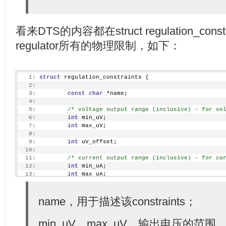
看来DTS的内容都在struct regulation_co
regulator所有的物理限制，如下：
   1:
struct
 regulation_constraints {
   2:
   3:
const
char
 *name;
   4:
   5:
/* voltage output range (inclusive) - for vo
   6:
int
 min_uV;
   7:
int
 max_uV;
   8:
   9:
int
 uV_offset;
  10:
  11:
/* current output range (inclusive) - for cu
  12:
int
 min_uA;
  13:
int
 max_uA;
  14:
  15:
/* valid regulator operating modes for this 
  16:
name，用于描述该constraints；
unsigned
int
 valid_modes_mask;
  17:
  18:
/* valid operations for regulator on this ma
min_uV、max_uV，输出电压的范围，[mi
  19:
unsigned
int
 valid_ops_mask;