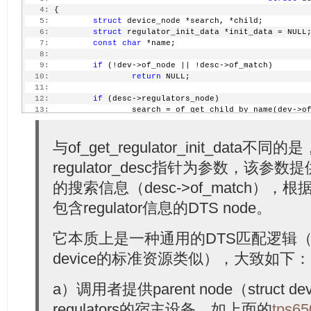
   4:
 {
   5:
struct
 device_node *search, *child;
   6:
struct
 regulator_init_data *init_data = NULL
   7:
const
char
 *name;
   8:
   9:
if
 (!dev->of_node || !desc->of_match)
  10:
return
 NULL;
  11:
  12:
if
 (desc->regulators_node)
  13:
                 search = of_get_child_by_name(dev->o
  14:
                                               desc->
  15:
else
  16:
                 search = dev->of_node;
与of_get_regulator_init_data不同
  17:
regulator_desc指针为参数，该参数提供了
  18:
if
 (!search) {
  19:
                 dev_dbg(dev, 
"Failed to find regulat
的搜索信息（desc->of_match）
  20:
                         desc->regulators_node);
  21:
return
 NULL;
包含regulator信息的DTS node。
  22:
         }
  23:
  24:
         for_each_child_of_node(search, child) {
它本质上是一种通用的DTS匹配逻辑（和ker
  25:
                 name = of_get_property(child, 
"regul
  26:
device的标准资源类似），大致如下：
if
 (!name)
  27:
                         name = child->name;
  28:
a）调用者提供parent node（struct 
  29:
if
 (strcmp(desc->of_match, name))
  30:
continue
;
regulators的宿主设备，如上面的
tps6
  31: