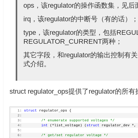
  41:
unsigned
int
 enable_time;
ops，该regulator的操作函数集，见
  42:
  43:
unsigned
int
 off_on_delay;
  44:
 };
irq，该regulator的中断号（有的话）
type，该regulator的类型，包括REGU
REGULATOR_CURRENT两种；
其它字段，和regulator的输出控制
式介绍。
struct regulator_ops提供了regulato
   1:
struct
 regulator_ops {
   2:
   3:
/* enumerate supported voltages */
   4:
int
 (*list_voltage) (
struct
 regulator_dev *,
   5:
   6:
/* get/set regulator voltage */