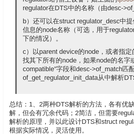
  32:
                 init_data = of_get_regulator_init_da
regulator在DTS中的名称（由desc->o
  33:
if
 (!init_data) {
  34:
                         dev_err(dev,
  35:
"failed to parse DT 
b）还可以在struct regulator_desc中提
  36:
                                 child->name);
信息的node名称（可选，用于regulator不
  37:
break
;
  38:
                 }
下的情况）。
  39:
  40:
                 of_node_get(child);
  41:
                 *node = child;
c）以parent device的node，或者
  42:
break
;
  43:
         }
找其下所有的node，如果node的名字或者“r
  44:
         of_node_put(search);
  45:
compatible”字段和desc->of_matc
  46:
return
 init_data;
of_get_regulator_init_data从中解
  47:
 }
总结：1、2两种DTS解析的方法，各有优
解，但会有冗余代码；2简洁，但需要regulato
解析的原理，并以此设计DTS和struct regul
根据实际情况，灵活使用。