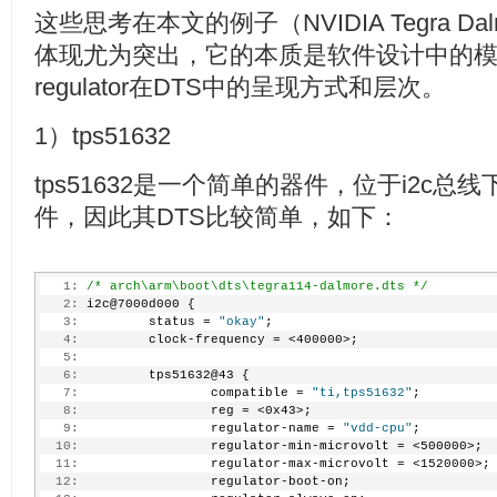
这些思考在本文的例子（NVIDIA Tegra Dalmo
体现尤为突出，它的本质是软件设计中的
regulator在DTS中的呈现方式和层次。
1）tps51632
tps51632是一个简单的器件，位于i2c总线下
件，因此其DTS比较简单，如下：
   1:
/* arch\arm\boot\dts\tegra114-dalmore.dts */
   2:
 i2c@7000d000 {
   3:
         status = 
"okay"
;
   4:
         clock-frequency = <400000>;
   5:
   6:
         tps51632@43 {
   7:
                 compatible = 
"ti,tps51632"
;
   8:
                 reg = <0x43>;
   9:
                 regulator-name = 
"vdd-cpu"
;
  10:
                 regulator-min-microvolt = <500000>;
  11:
                 regulator-max-microvolt = <1520000>;
  12:
                 regulator-boot-on;