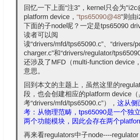
  20:
                         };
回忆一下上面“注3”，kernel只会为"i2c@
  21:
  22:
                         tps65090_dcdc2_reg: dcdc2 {
platform device，
“tps65090@48
”则由i
  23:
                                 regulator-name = 
"vd
  24:
                                 regulator-always-on;
下面的子node呢？一定是tps65090 d
  25:
                                 regulator-boot-on;
  26:
                         };
读者可以阅
  27:
                         ...
读“drivers/mfd/tps65090.c”、“drivers/p
  28:
                 }
  29:
         }
charger.c”和“drivers/regulator/tps65
  30:
 }
还涉及了MFD（multi-function de
意思。
回到本文的主题上，虽然这里的regulator
段，也会创建相应的platform devic
考“drivers/mfd/tps65090.c”），
这从侧
考：从物理范畴，tps65090是一个
两个功能模块，因此会存在两个platform 
再来看regulators中子node----reg