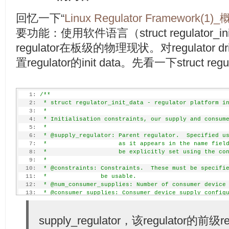
回忆一下“
Linux Regulator Framework(1)
要功能：使用软件语言（struct regulator_
regulator在板级的物理现状。对regulator
置regulator的init data。先看一下struct regul
   1:
/**
   2:
 * struct regulator_init_data - regulator platform i
   3:
 *
   4:
 * Initialisation constraints, our supply and consum
   5:
 *
   6:
 * @supply_regulator: Parent regulator.  Specified u
   7:
 *                    as it appears in the name fiel
   8:
 *                    be explicitly set using the co
   9:
 *
  10:
 * @constraints: Constraints.  These must be specifi
  11:
 *               be usable.
  12:
 * @num_consumer_supplies: Number of consumer device
  13:
 * @consumer_supplies: Consumer device supply config
  14:
 *
  15:
 * @regulator_init: Callback invoked when the regula
  16:
supply_regulator，该regulator的前级
 * @driver_data: Data passed to regulator_init.
  17:
 */