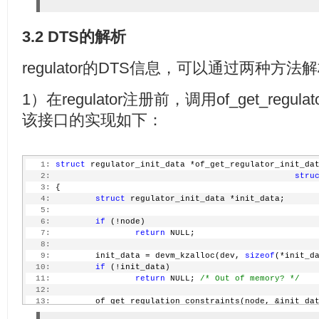
3.2 DTS的解析
regulator的DTS信息，可以通过两种方法
1）在regulator注册前，调用of_get_regula
该接口的实现如下：
   1:
struct
 regulator_init_data *of_get_regulator_init_da
   2:
stru
   3:
 {
   4:
struct
 regulator_init_data *init_data;
   5:
   6:
if
 (!node)
   7:
return
 NULL;
   8:
   9:
         init_data = devm_kzalloc(dev, 
sizeof
(*init_d
  10:
if
 (!init_data)
  11:
return
 NULL; 
/* Out of memory? */
  12:
  13:
         of_get_regulation_constraints(node, &init_da
  14:
return
 init_data;