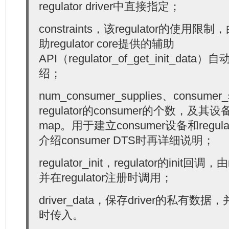
regulator driver中直接指定；
  18:
struct
 regulator_init_data {
  19:
const
char
 *supply_regulator;        
/* or N
  20:
constraints，该regulator的使
  21:
struct
 regulation_constraints constraints;
  22:
助regulator core提供的辅助
  23:
int
 num_consumer_supplies;
  24:
struct
 regulator_consumer_supply *consumer_s
API（regulator_of_get_init_d
  25:
  26:
绍；
/* optional regulator machine specific init 
  27:
int
 (*regulator_init)(
void
 *driver_data);
  28:
void
 *driver_data;      
/* core does not tou
num_consumer_supplies、consume
  29:
 };
regulator的consumer的个数，及其设
map。用于建立consumer设备和regu
介绍consumer DTS时再详细说明；
regulator_init，regulator的init回调，由
并在regulator注册时调用；
driver_data，保存driver的私有数据，并在
时传入。