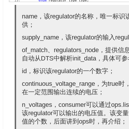
  13:
enum
 regulator_type type;
  14:
struct
 module *owner;
  15:
  16:
name，该regulator的名称，唯一标识该
unsigned
int
 min_uV;
  17:
unsigned
int
 uV_step;
供；
  18:
unsigned
int
 linear_min_sel;
  19:
int
 fixed_uV;
  20:
unsigned
int
 ramp_delay;
supply_name，该regulator的输入reg
  21:
  22:
const
struct
 regulator_linear_range *linear_
  23:
int
 n_linear_ranges;
of_match、regulators_node
  24:
  25:
const
unsigned
int
 *volt_table;
自动从DTS中解析init_data，具体可
  26:
  27:
unsigned
int
 vsel_reg;
id，标识该regulator的一个数字；
  28:
unsigned
int
 vsel_mask;
  29:
unsigned
int
 apply_reg;
  30:
unsigned
int
 apply_bit;
continuous_voltage_range，为tru
  31:
unsigned
int
 enable_reg;
  32:
unsigned
int
 enable_mask;
在一定范围输出连续的电压；
  33:
unsigned
int
 enable_val;
  34:
unsigned
int
 disable_val;
  35:
bool
 enable_is_inverted;
n_voltages，consumer可以通过ops.li
  36:
unsigned
int
 bypass_reg;
  37:
该regulator可以输出的电压值。该
unsigned
int
 bypass_mask;
  38:
unsigned
int
 bypass_val_on;
值的个数，后面讲到ops时，再介绍；
  39:
unsigned
int
 bypass_val_off;
  40: