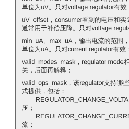
  20:
单位为uV。只对voltage regulator有
  21:
/* regulator input voltage - only if supply 
  22:
int
 input_uV;
  23:
uV_offset，consumer看到的电
  24:
/* regulator suspend states for global PMIC 
  25:
struct
 regulator_state state_disk;
通常用于补偿压降。只对voltage regul
  26:
struct
 regulator_state state_mem;
  27:
struct
 regulator_state state_standby;
min_uA、max_uA，输出电流的范围，[mi
  28:
         suspend_state_t initial_state; 
/* suspend st
  29:
单位为uA。只对current regulator有效
  30:
/* mode to set on startup */
  31:
unsigned
int
 initial_mode;
  32:
valid_modes_mask，regulator 
  33:
unsigned
int
 ramp_delay;
  34:
unsigned
int
 enable_time;
关，后面再解释；
  35:
  36:
/* constraint flags */
  37:
valid_ops_mask，该regulator支持
unsigned
 always_on:1;   
/* regulator never o
  38:
unsigned
 boot_on:1;     
/* bootloader/firmwa
式提供，包括：
  39:
unsigned
 apply_uV:1;    
/* apply uV constrai
  40:
unsigned
 ramp_disable:1; 
/* disable ramp del
REGULATOR_CHANGE_VOL
  41:
 };
压；
REGULATOR_CHANGE_CUR
流；