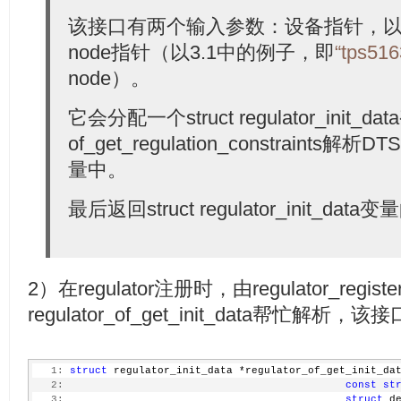
  15:
 }
  16:
 EXPORT_SYMBOL_GPL(of_get_regulator_init_data);
该接口有两个输入参数：设备指针，以
node指针（以3.1中的例子，即
“tps51
node）。
它会分配一个struct regulator_init_
of_get_regulation_constraint
量中。
最后返回struct regulator_init_dat
2）在regulator注册时，由regulator_regist
regulator_of_get_init_data帮忙解
   1:
struct
 regulator_init_data *regulator_of_get_init_da
   2:
const
st
   3:
struct
 d