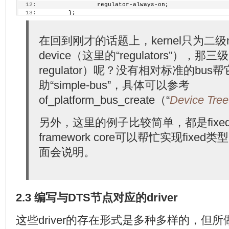
  12:
                 regulator-always-on;
  13:
         };
  14:
  15:
         dvdd_ts_reg: regulator@1 {
  16:
                 compatible = 
在回到刚才的话题上，kernel只为二级nod
"regulator-fixed"
;
  17:
                 reg = <1>;
device（这里的“regulators”），那
  18:
                 regulator-name = 
"dvdd_ts"
;
  19:
                 regulator-min-microvolt = <1800000>;
regulator）呢？没有相对标准的bu
  20:
                 regulator-max-microvolt = <1800000>;
  21:
                 enable-active-high;
助“simple-bus”，具体可以参考
  22:
                 gpio = <&gpio TEGRA_GPIO(H, 5) GPIO_
  23:
         };
of_platform_bus_create（“
Device
Tree
  24:
         ...
  25:
 };
另外，这里的例子比较简单，都是fixed regu
framework core可以帮忙实现fixed类
面会说明。
2.3 编写与DTS节点对应的driver
这些driver的存在形式是多种多样的，但