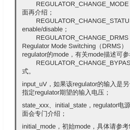
REGULATOR_CHANGE_MOD
面再介绍；
REGULATOR_CHANGE_STAT
enable/disable；
REGULATOR_CHANGE_DRMS，
Regulator Mode Switching（D
regulator的mode，有关mode描述可
REGULATOR_CHANGE_BYPAS
式。
input_uV，如果该regulator的输入是另
指定regulator期望的输入电压；
state_xxx、initial_state，regu
面会专门介绍；
initial_mode，初始mode，具体请参