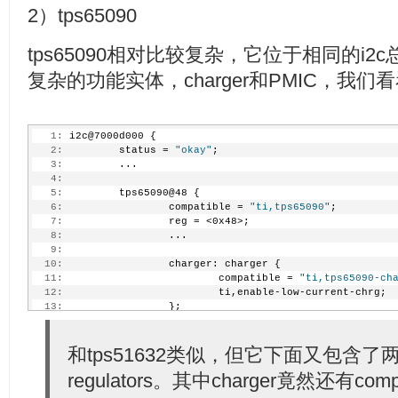
2）tps65090
tps65090相对比较复杂，它位于相同的i
复杂的功能实体，charger和PMIC，我们
   1:
 i2c@7000d000 {
   2:
         status = 
"okay"
;
   3:
         ...
   4:
   5:
         tps65090@48 {
   6:
                 compatible = 
"ti,tps65090"
;
   7:
                 reg = <0x48>;
   8:
                 ...
   9:
  10:
                 charger: charger {
  11:
                         compatible = 
"ti,tps65090-ch
  12:
                         ti,enable-low-current-chrg;
  13:
                 };
  14:
  15:
                 regulators {
  16:
                         tps65090_dcdc1_reg: dcdc1 {
和tps51632类似，但它下面又包含了两个
  17:
                                 regulator-name = 
"vd
regulators。其中charger竟然还有com
  18:
                                 regulator-always-on;
  19:
                                 regulator-boot-on;