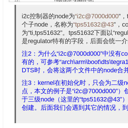
  13:
                 regulator-always-on;
  14:
         };
  15:
         ...
  16:
 }
i2c控制器的node为
“i2c@7000d000
”，
个子node，名称为
“tps51632@43
”，co
为“ti,tps51632”。tps51632下面以“r
是regulator特有的字段，后面会统一
注2：为什么
“i2c@7000d000
”中没有co
有的，可参考“arch\arm\boot\dts\tegr
DTS时，会将这两个文件中的node合
注3：kernel在初始化时，只会为二级no
点，本文的例子是
“i2c@7000d000
”）
于三级node（这里的
“tps51632@43
”
创建。后面我们会遇到其它的情况，