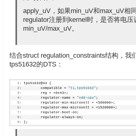
apply_uV，如果min_uV和max_u
regulator注册到kernel时，是否将电
min_uV/max_uV。
结合struct regulation_constraints
tps51632的DTS：
   1:
 tps51632@43 {
   2:
         compatible = 
"ti,tps51632"
;
   3:
         reg = <0x43>;
   4:
         regulator-name = 
"vdd-cpu"
;
   5:
         regulator-min-microvolt = <500000>;
   6:
         regulator-max-microvolt = <1520000>;
   7:
         regulator-boot-on;
   8:
         regulator-always-on;
   9:
 };