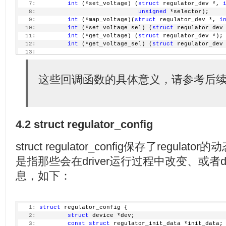
   7:
int
 (*set_voltage) (
struct
 regulator_dev *, 
   8:
unsigned
 *selector);
   9:
int
 (*map_voltage)(
struct
 regulator_dev *, 
i
  10:
int
 (*set_voltage_sel) (
struct
 regulator_dev
  11:
int
 (*get_voltage) (
struct
 regulator_dev *);
  12:
int
 (*get_voltage_sel) (
struct
 regulator_dev
  13:
  14:
/* get/set regulator current  */
  15:
int
 (*set_current_limit) (
struct
 regulator_d
  16:
这些回调函数的具体意义，请参考后
int
 min_uA, 
int
 max
  17:
int
 (*get_current_limit) (
struct
 regulator_d
  18:
  19:
/* enable/disable regulator */
  20:
int
 (*enable) (
struct
 regulator_dev *);
  21:
int
 (*disable) (
struct
 regulator_dev *);
4.2 struct regulator_config
  22:
int
 (*is_enabled) (
struct
 regulator_dev *);
  23:
  24:
/* get/set regulator operating mode (defined
struct regulator_config保存了regu
  25:
int
 (*set_mode) (
struct
 regulator_dev *, 
uns
  26:
unsigned
int
 (*get_mode) (
struct
 regulator_d
是指那些会在driver运行过程中改变、或者d
  27:
息，如下：
  28:
/* Time taken to enable or set voltage on th
  29:
int
 (*enable_time) (
struct
 regulator_dev *);
  30:
int
 (*set_ramp_delay) (
struct
 regulator_dev 
  31:
int
 (*set_voltage_time_sel) (
struct
 regulato
  32:
unsigned
int
 ol
   1:
struct
 regulator_config {
  33:
unsigned
int
 ne
   2:
struct
 device *dev;
  34:
   3:
const
struct
 regulator_init_data *init_data;