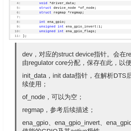
  35:
/* report regulator status ... most other ac
   4:
void
 *driver_data;
  36:
         * control inputs, this reports results of c
   5:
struct
 device_node *of_node;
  37:
         * from Linux (and other sources) with the a
   6:
struct
 regmap *regmap;
  38:
         * returns REGULATOR_STATUS_* or negative er
   7:
  39:
         */
   8:
int
 ena_gpio;
  40:
int
 (*get_status)(
struct
 regulator_dev *);
   9:
unsigned
int
 ena_gpio_invert:1;
  41:
  10:
unsigned
int
 ena_gpio_flags;
  42:
/* get most efficient regulator operating mo
  11:
 };
  43:
unsigned
int
 (*get_optimum_mode) (
struct
 reg
  44:
int
 output
  45:
dev，对应的struct device指针。会在regu
  46:
/* control and report on bypass mode */
  47:
int
 (*set_bypass)(
struct
 regulator_dev *dev,
由regulator core分配，保存在此，
  48:
int
 (*get_bypass)(
struct
 regulator_dev *dev,
  49:
  50:
/* the operations below are for configuratio
init_data，init data指针，在解
  51:
         * its parent PMIC enters a global STANDBY/H
  52:
续使用；
  53:
/* set regulator suspend voltage */
  54:
int
 (*set_suspend_voltage) (
struct
 regulator
of_node，可以为空；
  55:
  56:
/* enable/disable regulator in suspend state
  57:
int
 (*set_suspend_enable) (
struct
 regulator_
regmap，参考后续描述；
  58:
int
 (*set_suspend_disable) (
struct
 regulator
  59:
  60:
/* set regulator suspend operating mode (def
ena_gpio、ena_gpio_invert、ena_gpi
  61:
int
 (*set_suspend_mode) (
struct
 regulator_de
  62:
 };