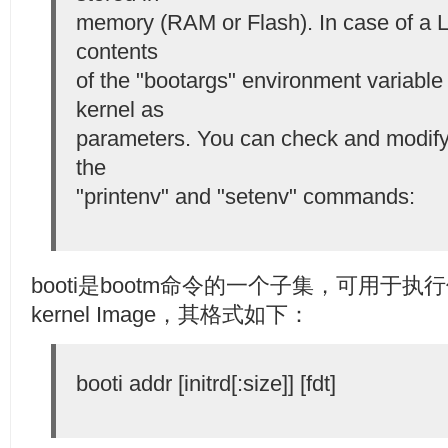
memory (RAM or Flash). In case of a L
contents
of the "bootargs" environment variable
kernel as
parameters. You can check and modify 
the
"printenv" and "setenv" commands:
booti是bootm命令的一个子集，可用于执行
kernel Image，其格式如下：
booti addr [initrd[:size]] [fdt]