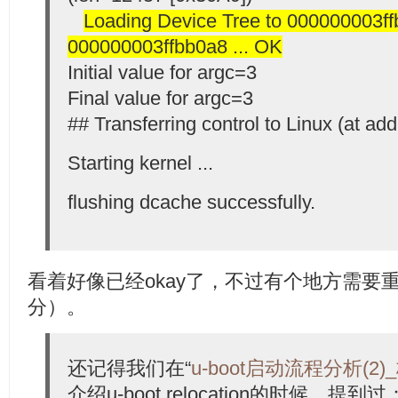
Loading Device Tree to 000000003ff
000000003ffbb0a8 ... OK
Initial value for argc=3
Final value for argc=3
## Transferring control to Linux (at ad
Starting kernel ...
flushing dcache successfully.
看着好像已经okay了，不过有个地方需要
分）。
还记得我们在“
u-boot启动流程分析(2)_
介绍u-boot relocation的时候，提到过：“