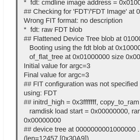
* fdt: cmdline image address = 0x01
## Checking for 'FDT'/'FDT Image' at
Wrong FIT format: no description
* fdt: raw FDT blob
## Flattened Device Tree blob at 010
Booting using the fdt blob at 0x1000
of_flat_tree at 0x01000000 size 0x0
Initial value for argc=3
Final value for argc=3
## FIT configuration was not specified
using: FDT
## initrd_high = 0x3fffffff, copy_to_ram
ramdisk load start = 0x00000000, ra
0x00000000
## device tree at 0000000001000000 
(len=12457 [0x30A9])