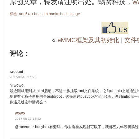
原创文章，转发请注明出处。蜗窝科技，
w
标签:
arm64
u-boot
dtb
bootm
booti
Image
«
eMMC框架及其初始化
|
文件
评论：
raceant
2017-08-16 17:53
hi wowo,
最近测试用到从initrd启动，不进一步挂载root文件系统，之前ubuntu上是通
现在有个板子使用的是buildroot，选择通过busybox的init启动，进到initrd
你遇见过这种情况么？
wowo
2017-08-17 18:42
@raceant：busybox有源码，你去看看实现就可以了，我都五六年没折腾过