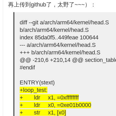
再上传到github了，太野了~~~）：
diff --git a/arch/arm64/kernel/head.S
b/arch/arm64/kernel/head.S
index 85da0f5..449feae 100644
--- a/arch/arm64/kernel/head.S
+++ b/arch/arm64/kernel/head.S
@@ -210,6 +210,14 @@ section_tabl
#endif
ENTRY(stext)
+loop_test:
+ ldr x1, =0xffffffff
+ ldr x0, =0xe01b0000
+ str x1, [x0]