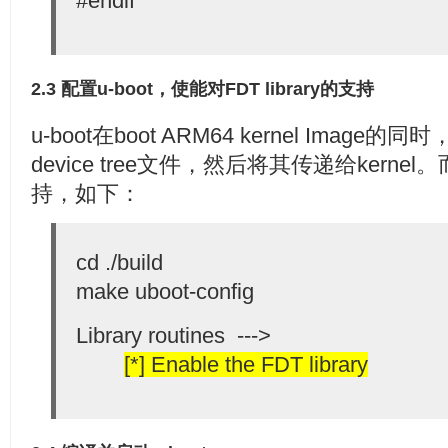
#endif
2.3 配置u-boot，使能对FDT library的支持
u-boot在boot ARM64 kernel Image
device tree文件，然后将其传递给kernel。
持，如下：
cd ./build
make uboot-config
Library routines --->
[*] Enable the FDT library