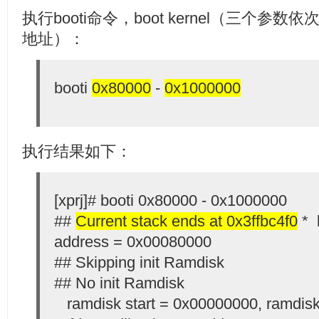
执行booti命令，boot kernel（三个参数依次是k
地址）：
booti
0x80000
-
0x1000000
执行结果如下：
[xprj]# booti 0x80000 - 0x1000000
##
Current stack ends at 0x3ffbc4f0
* 
address = 0x00080000
## Skipping init Ramdisk
## No init Ramdisk
ramdisk start = 0x00000000, ramdis