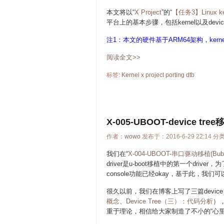
本文将以“
X Project
”的“
【任务3】Linux
平台上的基本步骤，包括kernel以及dev
注1：本文的硬件基于ARM64架构，kerne
阅读全文>>
标签:
Kernel
x
project
porting
dtb
X-005-UBOOT-device tre
作者：
wowo
发布于：2016-6-29 22:14 分
我们在“
X-004-UBOOT-串口驱动移植(Bubb
driver是u-boot移植中的第一个driver，为
console功能已经okay，基于此，我们可以
很久以前，我们在博客上写了三篇device 
概念
、
Device Tree（三）：代码分析
）
重于理论，相信给大家制造了不小的“心里