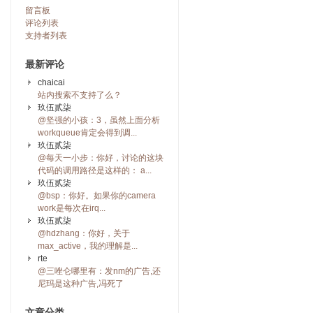
留言板
评论列表
支持者列表
最新评论
chaicai
站内搜索不支持了么？
玖伍贰柒
@坚强的小孩：3，虽然上面分析
workqueue肯定会得到调...
玖伍贰柒
@每天一小步：你好，讨论的这块
代码的调用路径是这样的： a...
玖伍贰柒
@bsp：你好。如果你的camera
work是每次在irq...
玖伍贰柒
@hdzhang：你好，关于
max_active，我的理解是...
rte
@三唑仑哪里有：发nm的广告,还
尼玛是这种广告,冯死了
文章分类