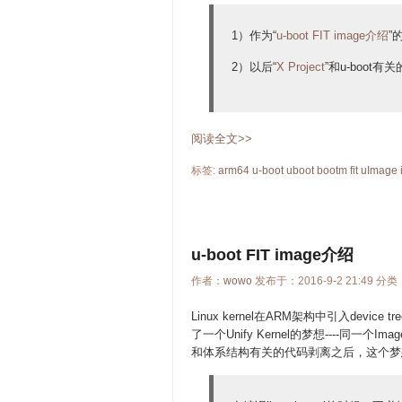
1）作为“
u-boot FIT image介绍
”
2）以后“
X Project
”和u-boot有
阅读全文>>
标签:
arm64
u-boot
uboot
bootm
fit
uImage
u-boot FIT image介绍
作者：
wowo
发布于：2016-9-2 21:49 分类
Linux kernel在ARM架构中引入device 
了一个Unify Kernel的梦想----同
和体系结构有关的代码剥离之后，这个梦