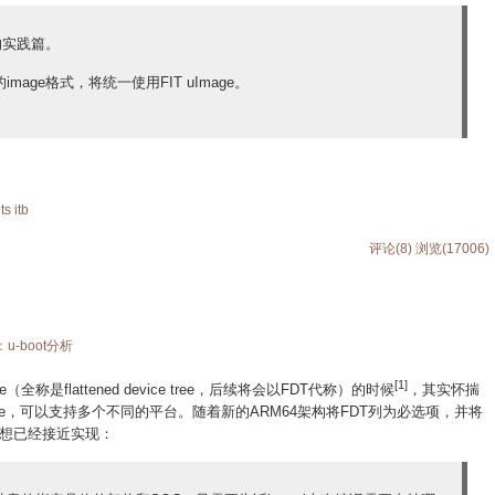
的实践篇。
关的image格式，将统一使用FIT uImage。
its
itb
评论(8)
浏览(17006)
：
u-boot分析
[1]
tree（全称是flattened device tree，后续将会以FDT代称）的时候
，其实怀揣
一个Image，可以支持多个不同的平台。随着新的ARM64架构将FDT列为必选项，并将
想已经接近实现：