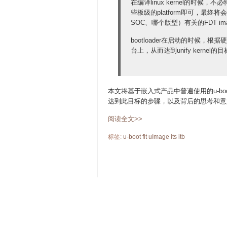
在编译linux kernel的时候
些板级的platform即可，最终将
SOC、哪个版型）有关的FDT im
bootloader在启动的时候，根据
台上，从而达到unify kernel的
本文将基于嵌入式产品中普遍使用的u-boot，以其
达到此目标的步骤，以及背后的思考和意
阅读全文>>
标签:
u-boot
fit
uImage
its
itb