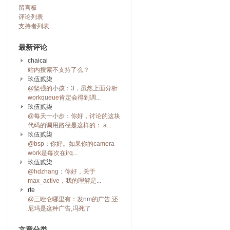
留言板
评论列表
支持者列表
最新评论
chaicai
站内搜索不支持了么？
玖伍贰柒
@坚强的小孩：3，虽然上面分析
workqueue肯定会得到调...
玖伍贰柒
@每天一小步：你好，讨论的这块
代码的调用路径是这样的： a...
玖伍贰柒
@bsp：你好。如果你的camera
work是每次在irq...
玖伍贰柒
@hdzhang：你好，关于
max_active，我的理解是...
rte
@三唑仑哪里有：发nm的广告,还
尼玛是这种广告,冯死了
文章分类