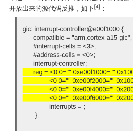
[4]
开放出来的源代码反推，如下
：
gic: interrupt-controller@e00f1000 {
compatible = "arm,cortex-a15-gic", "
#interrupt-cells = <3>;
#address-cells = <0>;
interrupt-controller;
reg = <0 0="" 0xe00f1000="" 0x100
<0 0="" 0xe00f2000="" 0x1000
<0 0="" 0xe00f4000="" 0x2000
<0 0="" 0xe00f6000="" 0x2000
interrupts =
;
};