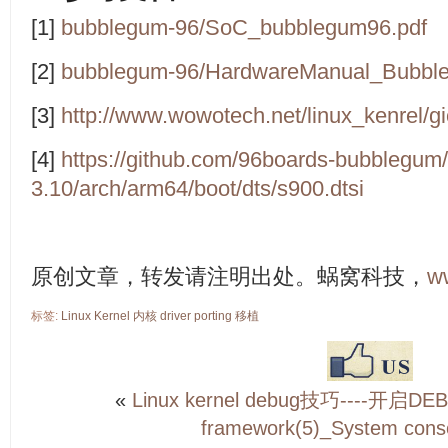
[1]
bubblegum-96/SoC_bubblegum96.pdf
[2]
bubblegum-96/HardwareManual_Bubbl
[3]
http://www.wowotech.net/linux_kenrel/gi
[4]
https://github.com/96boards-bubblegum
3.10/arch/arm64/boot/dts/s900.dtsi
原创文章，转发请注明出处。蜗窝科技，
w
标签:
Linux
Kernel
内核
driver
porting
移植
«
Linux kernel debug技巧----开启D
framework(5)_System conso