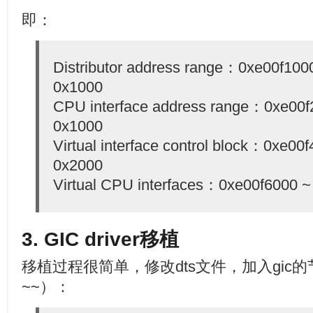
即：
Distributor address range：0xe00f100
0x1000
CPU interface address range：0xe00f
0x1000
Virtual interface control block：0xe00
0x2000
Virtual CPU interfaces：0xe00f6000 ~
3. GIC driver移植
移植过程很简单，修改dts文件，加入gic
~~）：