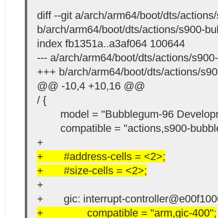
diff --git a/arch/arm64/boot/dts/actio
b/arch/arm64/boot/dts/actions/s900-b
index fb1351a..a3af064 100644
--- a/arch/arm64/boot/dts/actions/s90
+++ b/arch/arm64/boot/dts/actions/s9
@@ -10,4 +10,16 @@
/ {
model = "Bubblegum-96 Developm
compatible = "actions,s900-bubbleg
+
+ #address-cells = <2>;
+ #size-cells = <2>;
+
+ gic: interrupt-controller@e00f100
+ compatible = "arm,gic-400";