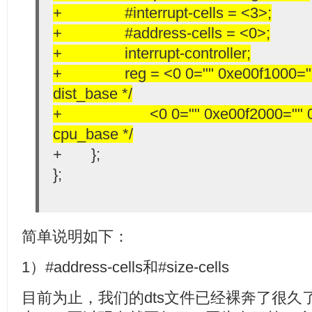
+ #interrupt-cells = <3>;
+ #address-cells = <0>;
+ interrupt-controller;
+ reg = <0 0="" 0xe00f1000="" 
dist_base */
+ <0 0="" 0xe00f2000="" 0x1
cpu_base */
+ };
};
简单说明如下：
1）#address-cells和#size-cells
目前为止，我们的dts文件已经裸奔了很久