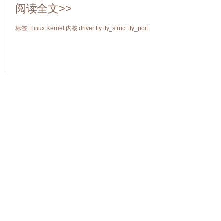
阅读全文>>
标签:
Linux
Kernel
内核
driver
tty
tty_struct
tty_port