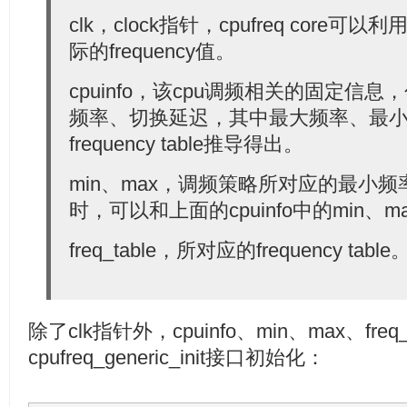
  58:
 };
  28:
clk，clock指针，cpufreq core
  29:
unsigned
int
        min;    
/* in kHz */
  30:
unsigned
int
        max;    
/* in kHz */
际的frequency值。
  31:
unsigned
int
        cur;    
/* in kHz, only need
  32:
                     * governors are used */
  33:
unsigned
int
        restore_freq; 
/* = policy->c
cpuinfo，该cpu调频相关的固定信
  34:
unsigned
int
        suspend_freq; 
/* freq to set
  35:
频率、切换延迟，其中最大频率、最
  36:
unsigned
int
        policy; 
/* see above */
frequency table推导得出。
  37:
struct
 cpufreq_governor    *governor; 
/* see bel
  38:
void
            *governor_data;
  39:
bool
            governor_enabled; 
/* governor st
min、max，调频策略所对应的最小
  40:
  41:
struct
 work_struct    update; 
/* if update_polic
时，可以和上面的cpuinfo中的min、m
  42:
                     * called, but you're in IRQ con
  43:
  44:
struct
 cpufreq_real_policy    user_policy;
freq_table，所对应的frequency table
  45:
struct
 cpufreq_frequency_table    *freq_table;
  46:
  47:
struct
 list_head        policy_list;
  48:
struct
 kobject        kobj;
  49:
struct
 completion    kobj_unregister;
除了clk指针外，cpuinfo、min、max、fre
  50:
  51:
/*
cpufreq_generic_init接口初始化：
  52:
     * The rules for this semaphore:
  53:
     * - Any routine that wants to read from the pol
  54:
     *   do a down_read on this semaphore.
  55:
     * - Any routine that will write to the policy s