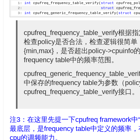
   1:
int
 cpufreq_frequency_table_verify(
struct
 cpufreq_po
   2:
struct
 cpufreq_fr
   3:
int
 cpufreq_generic_frequency_table_verify(
struct
 cp
cpufreq_frequency_table_verify根据
检查policy是否合法，检查逻辑很简单：
{min,max}，是否超出policy->cpu
frequency table中的频率范围。
cpufreq_generic_frequency_table_
中保存的frequency table为参数（polic
cpufreq_frequency_table_verify接口。
注3：在这里先提一下cpufreq framewor
最底层，是frequency table中定义的
cpu的调频能力。