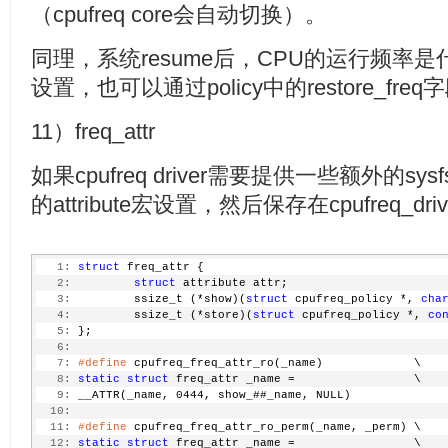
（cpufreq core会自动切换）。
同理，系统resume后，CPU的运行频率是
设置，也可以通过policy中的restore_fre
11）freq_attr
如果cpufreq driver需要提供一些额外的sysf
的attribute宏设置，然后保存在cpufreq_dri
   1:
struct
 freq_attr {
   2:
struct
 attribute attr;
   3:
         ssize_t (*show)(
struct
 cpufreq_policy *, 
cha
   4:
         ssize_t (*store)(
struct
 cpufreq_policy *, 
co
   5:
 };
   6:
   7:
#define
 cpufreq_freq_attr_ro(_name)             \
   8:
static
struct
 freq_attr _name =                 \
   9:
 __ATTR(_name, 0444, show_##_name, NULL)
  10:
  11:
#define
 cpufreq_freq_attr_ro_perm(_name, _perm) \
  12:
static
struct
 freq_attr _name =                 \