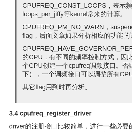
  20:
 * Driver will do POSTCHANGE notifications from outs
CPUFREQ_CONST_LOOPS，表
  21:
 * routine and so must set cpufreq_driver->flags wit
  22:
 * can handle them specially.
loops_per_jiffy等kernel常来的计算。
  23:
 */
  24:
#define
 CPUFREQ_ASYNC_NOTIFICATION  (1 << 4)
  25:
CPUFREQ_PM_NO_WARN，suspe
  26:
/*
flag，后面文章如果分析相应的功能
  27:
 * Set by drivers which want cpufreq core to check i
  28:
 * frequency present in freq-table exposed by the dr
  29:
 * CPU is found running at an out of table freq, we 
CPUFREQ_HAVE_GOVERNOR_P
  30:
 * from the table. And if that fails, we will stop f
  31:
 * issuing a BUG_ON().
的CPU，有不同的频率控制方式，因此cpu
  32:
 */
  33:
#define
 CPUFREQ_NEED_INITIAL_FREQ_CHECK (1 << 5)
个CPU创建一个cpufreq调频接口。
下），一个调频接口可以调整所有CP
其它flag用到时再分析。
3.4 cpufreq_register_driver
driver的注册接口比较简单，进行一些必要的