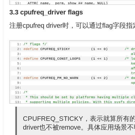
  13:
 __ATTR(_name, _perm, show_##_name, NULL)
  14:
3.3 cpufreq_driver flags
  15:
#define
 cpufreq_freq_attr_rw(_name)             \
  16:
static
struct
 freq_attr _name =                 \
  17:
 __ATTR(_name, 0644, show_##_name, store_##_name)
注册cpufreq driver时，可以通过flag
   1:
/* flags */
   2:
#define
 CPUFREQ_STICKY          (1 << 0)        
/* d
   3:
                                                   a
   4:
#define
 CPUFREQ_CONST_LOOPS     (1 << 1)        
/* l
   5:
                                                   k
   6:
                                                   a
   7:
                                                   t
   8:
#define
 CPUFREQ_PM_NO_WARN      (1 << 2)        
/* d
   9:
                                                   s
  10:
  11:
/*
  12:
 * This should be set by platforms having multiple c
  13:
 * supporting multiple policies. With this sysfs dir
  14:
 * be created in cpu/cpu
/cpufreq/ directory and so t
  15:
 * governor with different tunables for different cl
  16:
CPUFREQ_STICKY，表示就算所有的
 */
  17:
#define
 CPUFREQ_HAVE_GOVERNOR_PER_POLICY (1 << 3)
driver也不被remove。具体应用场景
  18:
  19:
/*