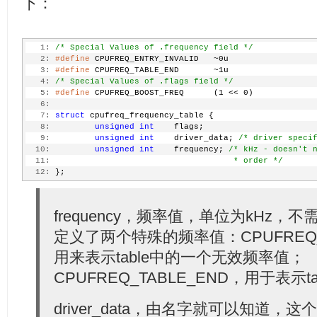
下：
   1:
/* Special Values of .frequency field */
   2:
#define
 CPUFREQ_ENTRY_INVALID   ~0u
   3:
#define
 CPUFREQ_TABLE_END       ~1u
   4:
/* Special Values of .flags field */
   5:
#define
 CPUFREQ_BOOST_FREQ      (1 << 0)
   6:
   7:
struct
 cpufreq_frequency_table {
   8:
unsigned
int
    flags;
   9:
unsigned
int
    driver_data; 
/* driver speci
  10:
unsigned
int
    frequency; 
/* kHz - doesn't 
  11:
                                    * order */
  12:
 };
frequency，频率值，单位为kHz
定义了两个特殊的频率值：CPUFREQ_E
用来表示table中的一个无效频率值；
CPUFREQ_TABLE_END，用于表示t
driver_data，由名字就可以知道，这个