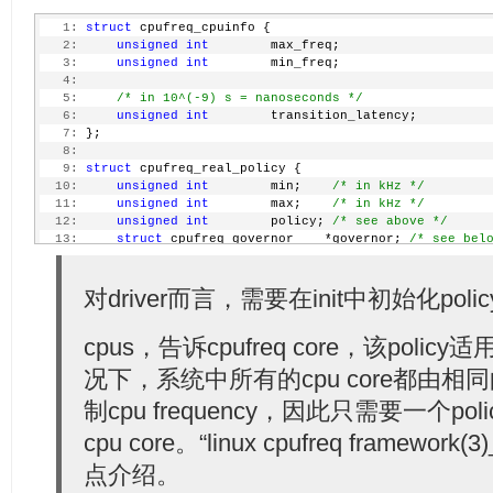
  30:
     * doesn't have to handle them in target_interme
  31:
     * target_index().
   1:
struct
 cpufreq_cpuinfo {
  32:
     *
   2:
unsigned
int
        max_freq;
  33:
     * Drivers can return '0' from get_intermediate(
   3:
unsigned
int
        min_freq;
  34:
     * wish to switch to intermediate frequency for 
   4:
  35:
     * In that case core will directly call ->target
   5:
/* in 10^(-9) s = nanoseconds */
  36:
     */
   6:
unsigned
int
        transition_latency;
  37:
unsigned
int
 (*get_intermediate)(
struct
 cpufreq_
   7:
 };
  38:
unsigned
int
 index);
   8:
  39:
int
    (*target_intermediate)(
struct
 cpufreq_pol
   9:
struct
 cpufreq_real_policy {
  40:
unsigned
int
 index);
  10:
unsigned
int
        min;    
/* in kHz */
  41:
  11:
unsigned
int
        max;    
/* in kHz */
  42:
/* should be defined, if possible */
  12:
unsigned
int
        policy; 
/* see above */
  43:
unsigned
int
    (*get)    (
unsigned
int
 cpu);
  13:
struct
 cpufreq_governor    *governor; 
/* see bel
  44:
  14:
 };
  45:
/* optional */
  15:
  46:
int
    (*bios_limit)    (
int
 cpu, 
unsigned
int
 *
  16:
对driver而言，需要在init中初始化po
struct
 cpufreq_policy {
  47:
  17:
/* CPUs sharing clock, require sw coordination *
  48:
int
    (*exit)        (
struct
 cpufreq_policy *po
  18:
     cpumask_var_t        cpus;    
/* Online CPUs onl
  49:
void
    (*stop_cpu)    (
struct
 cpufreq_policy *p
cpus，告诉cpufreq core，该poli
  19:
     cpumask_var_t        related_cpus; 
/* Online + O
  50:
int
    (*suspend)    (
struct
 cpufreq_policy *pol
  20:
  51:
int
    (*resume)    (
struct
 cpufreq_policy *poli
况下，系统中所有的cpu core都由
  21:
unsigned
int
        shared_type; 
/* ACPI: ANY or
  52:
struct
 freq_attr    **attr;
  22:
                        should set cpufreq */
制cpu frequency，因此只需要一个p
  53:
  23:
unsigned
int
        cpu;    
/* cpu nr of CPU man
  54:
/* platform specific boost support code */
  24:
unsigned
int
        last_cpu; 
/* cpu nr of previ
cpu core。“linux cpufreq framework(
  55:
bool
                    boost_supported;
  25:
                       * this policy */
  56:
bool
                    boost_enabled;
  26:
点介绍。
struct
 clk        *clk;
  57:
int
     (*set_boost)    (
int
 state);
  27:
struct
 cpufreq_cpuinfo    cpuinfo;
/* see above *