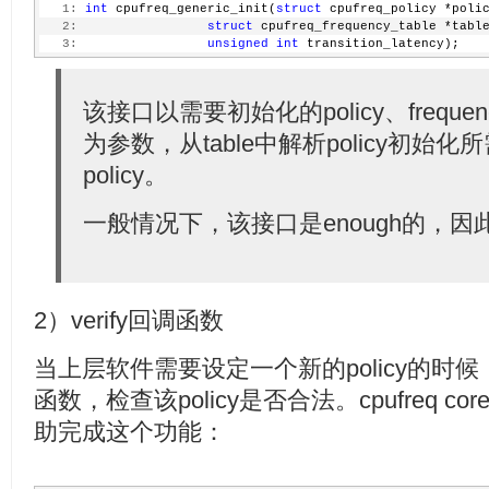
   1:
int
 cpufreq_generic_init(
struct
 cpufreq_policy *poli
  56:
     *   the policy altogether (eg. CPU hotplug), wi
   2:
struct
 cpufreq_frequency_table *tabl
  57:
     *   mode before doing so.
   3:
unsigned
int
 transition_latency);
  58:
     *
  59:
     * Additional rules:
  60:
     * - Lock should not be held across
  61:
     *     __cpufreq_governor(data, CPUFREQ_GOV_POLI
该接口以需要初始化的policy、frequen
  62:
     */
  63:
struct
 rw_semaphore    rwsem;
为参数，从table中解析policy初始
  64:
  65:
/* Synchronization for frequency transitions */
policy。
  66:
bool
            transition_ongoing; 
/* Tracks tr
  67:
     spinlock_t        transition_lock;
一般情况下，该接口是enough的，因此
  68:
     wait_queue_head_t    transition_wait;
  69:
struct
 task_struct    *transition_task; 
/* Task 
  70:
  71:
/* For cpufreq driver's internal use */
  72:
void
            *driver_data;
  73:
 };
2）verify回调函数
当上层软件需要设定一个新的policy的时候，会调
函数，检查该policy是否合法。cpufreq 
助完成这个功能：