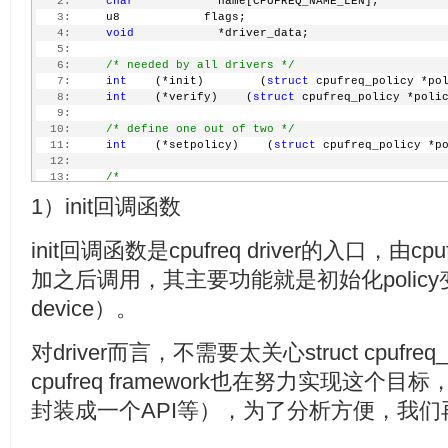
   2:
char
            name[CPUFREQ_NAME_LEN];
   3:
     u8            flags;
   4:
void
            *driver_data;
   5:
   6:
/* needed by all drivers */
   7:
int
    (*init)        (
struct
 cpufreq_policy *po
   8:
int
    (*verify)    (
struct
 cpufreq_policy *poli
   9:
  10:
/* define one out of two */
  11:
int
    (*setpolicy)    (
struct
 cpufreq_policy *p
  12:
  13:
/*
  14:
     * On failure, should always restore frequency t
1）init回调函数
  15:
     * (i.e. old freq).
  16:
     */
  17:
int
    (*target)    (
struct
 cpufreq_policy *poli
init回调函数是cpufreq driver的入口，由cpuf
  18:
unsigned
int
 target_freq,
加之后调用，其主要功能就是初始化policy变
  19:
unsigned
int
 relation);
  20:
int
    (*target_index)    (
struct
 cpufreq_policy
device）。
  21:
unsigned
int
 index);
  22:
/*
  23:
     * Only for drivers with target_index() and CPUF
对driver而言，不需要太关心struct cpufr
  24:
     * unset.
  25:
     *
cpufreq framework也在努力实现这
  26:
     * get_intermediate should return a stable inter
  27:
     * platform wants to switch to and target_interm
封装成一个API等），为了分析方便，我
  28:
     * to to that frequency, before jumping to the f
  29:
     * to 'index'. Core will take care of sending no