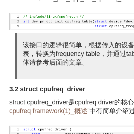
   1:
/* include/linux/cpufreq.h */
   2:
int
 dev_pm_opp_init_cpufreq_table(
struct
 device *dev
   3:
struct
 cpufreq_fre
该接口的逻辑很简单，根据传入的设备
表，转换为frequency table，并通过
体请参考后面的文章。
3.2 struct cpufreq_driver
struct cpufreq_driver是cpufreq dri
cpufreq framework(1)_概述
”中有简单介绍
   1:
struct
 cpufreq_driver {