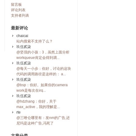
留言板
评论列表
支持者列表
最新评论
chaicai
站内搜索不支持了么？
玖伍贰柒
@坚强的小孩：3，虽然上面分析
workqueue肯定会得到调...
玖伍贰柒
@每天一小步：你好，讨论的这块
代码的调用路径是这样的： a...
玖伍贰柒
@bsp：你好。如果你的camera
work是每次在irq...
玖伍贰柒
@hdzhang：你好，关于
max_active，我的理解是...
rte
@三唑仑哪里有：发nm的广告,还
尼玛是这种广告,冯死了
文章分类