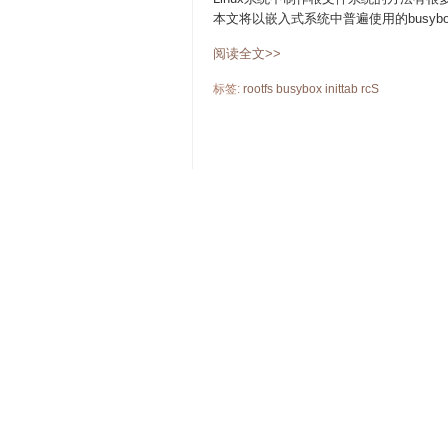
本文将以嵌入式系统中普遍使用的busybo
阅读全文>>
标签:
rootfs
busybox
inittab
rcS