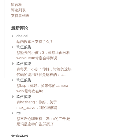
留言板
评论列表
支持者列表
最新评论
chaicai
站内搜索不支持了么？
玖伍贰柒
@坚强的小孩：3，虽然上面分析
workqueue肯定会得到调...
玖伍贰柒
@每天一小步：你好，讨论的这块
代码的调用路径是这样的： a...
玖伍贰柒
@bsp：你好。如果你的camera
work是每次在irq...
玖伍贰柒
@hdzhang：你好，关于
max_active，我的理解是...
rte
@三唑仑哪里有：发nm的广告,还
尼玛是这种广告,冯死了
文章分类