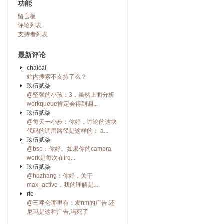
功能
留言板
评论列表
支持者列表
最新评论
chaicai
站内搜索不支持了么？
玖伍贰柒
@坚强的小孩：3，虽然上面分析
workqueue肯定会得到调...
玖伍贰柒
@每天一小步：你好，讨论的这块
代码的调用路径是这样的： a...
玖伍贰柒
@bsp：你好。如果你的camera
work是每次在irq...
玖伍贰柒
@hdzhang：你好，关于
max_active，我的理解是...
rte
@三唑仑哪里有：发nm的广告,还
尼玛是这种广告,冯死了