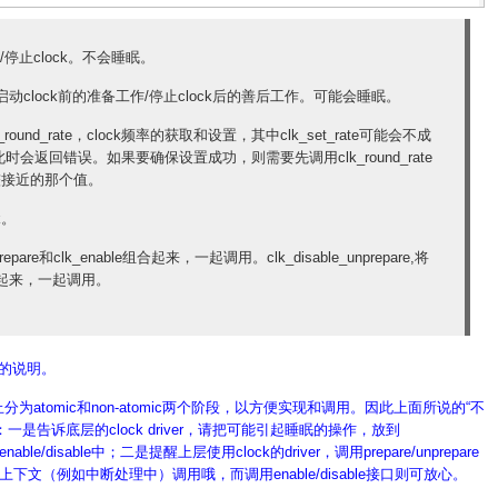
are_enable(
struct
 clk *clk)
able_unprepare(
struct
 clk *clk)
e，启动/停止clock。不会睡眠。
repare，启动clock前的准备工作/停止clock后的善后工作。可能会睡眠。
ate/clk_round_rate，clock频率的获取和设置，其中clk_set_rate可能会不成
返回错误。如果要确保设置成功，则需要先调用clk_round_rate
较接近的那个值。
k。
_prepare和clk_enable组合起来，一起调用。clk_disable_unprepare,将
re组合起来，一起调用。
ble的说明。
止分为atomic和non-atomic两个阶段，以方便实现和调用。因此上面所说的“不
是告诉底层的clock driver，请把可能引起睡眠的操作，放到
able/disable中；二是提醒上层使用clock的driver，调用prepare/unprepare
上下文（例如中断处理中）调用哦，而调用enable/disable接口则可放心。