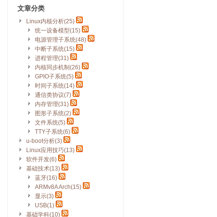
文章分类
Linux内核分析(25)
统一设备模型(15)
电源管理子系统(48)
中断子系统(15)
进程管理(31)
内核同步机制(26)
GPIO子系统(5)
时间子系统(14)
通信类协议(7)
内存管理(31)
图形子系统(2)
文件系统(5)
TTY子系统(6)
u-boot分析(3)
Linux应用技巧(13)
软件开发(6)
基础技术(13)
蓝牙(16)
ARMv8A Arch(15)
显示(3)
USB(1)
基础学科(10)