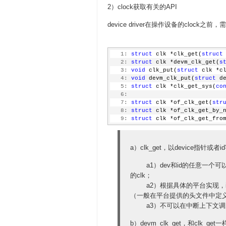
2）clock获取有关的API
device driver在操作设备的clock之
   1:
struct
 clk *clk_get(
struct
   2:
struct
 clk *devm_clk_get(
s
   3:
void
 clk_put(
struct
 clk *c
   4:
void
 devm_clk_put(
struct
 d
   5:
struct
 clk *clk_get_sys(
co
   6:
   7:
struct
 clk *of_clk_get(
str
   8:
struct
 clk *of_clk_get_by_
   9:
struct
 clk *of_clk_get_fro
a）clk_get，以device指针
a1）dev和id的任意一个可以为空
的clk；
a2）根据具体的平台实现，i
（一般在平台提供的头文件中定义，如
a3）不可以在中断上下文调
b）devm_clk_get，和clk_g