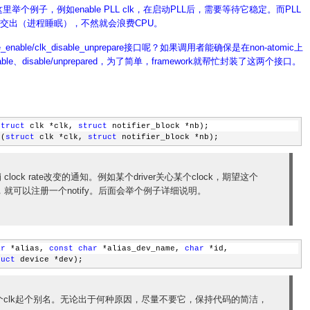
举个例子，例如enable PLL clk，在启动PLL后，需要等待它稳定。而PLL
交出（进程睡眠），不然就会浪费CPU。
able/clk_disable_unprepare接口呢？如果调用者能确保是在non-atomic上
le、disable/unprepared，为了简单，framework就帮忙封装了这两个接口。
struct
 clk *clk, 
struct
 notifier_block *nb);
r(
struct
 clk *clk, 
struct
 notifier_block *nb);
clock rate改变的通知。例如某个driver关心某个clock，期望这个
自己，就可以注册一个notify。后面会举个例子详细说明。
ar
 *alias, 
const
char
 *alias_dev_name, 
char
 *id,
ruct
 device *dev);
clk起个别名。无论出于何种原因，尽量不要它，保持代码的简洁，