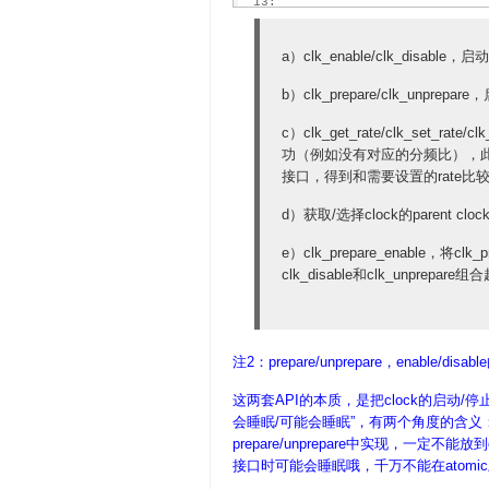
  13:
  14:
static
inline
int
 clk_prep
  15:
static
inline
void
 clk_dis
a）clk_enable/clk_disabl
b）clk_prepare/clk_unp
c）clk_get_rate/clk_set_r
功（例如没有对应的分频比），此时会
接口，得到和需要设置的rate比
d）获取/选择clock的parent cloc
e）clk_prepare_enable，将clk
clk_disable和clk_unprepa
注2：prepare/unprepare，enable/disa
这两套API的本质，是把clock的启动/停
会睡眠/可能会睡眠”，有两个角度的含义：一
prepare/unprepare中实现，一定不能放到en
接口时可能会睡眠哦，千万不能在atomic