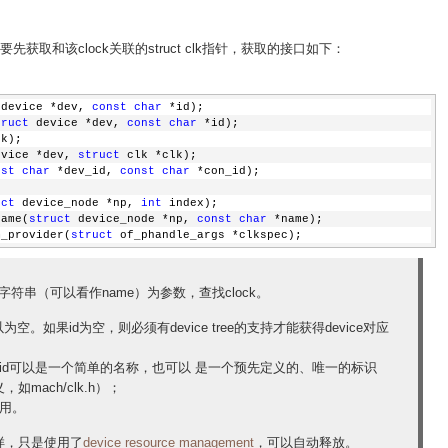
前，需要先获取和该clock关联的struct clk指针，获取的接口如下：
 device *dev, 
const
char
 *id);
truct
 device *dev, 
const
char
 *id);
lk);
evice *dev, 
struct
 clk *clk);
nst
char
 *dev_id, 
const
char
 *con_id);
uct
 device_node *np, 
int
 index);
name(
struct
 device_node *np, 
const
char
 *name);
m_provider(
struct
 of_phandle_args *clkspec);
或者id字符串（可以看作name）为参数，查找clock。
。如果id为空，则必须有device tree的支持才能获得device对应
d可以是一个简单的名称，也可以 是一个预先定义的、唯一的标识
mach/clk.h）；
用。
et一样，只是使用了
device resource management
，可以自动释放。