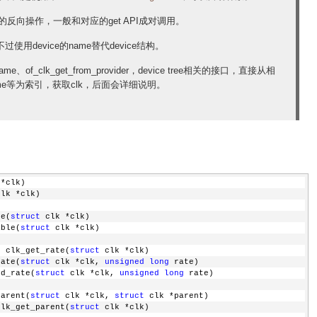
t，get的反向操作，一般和对应的get API成对调用。
t，不过使用device的name替代device结构。
y_name、of_clk_get_from_provider，device tree相关的接口，直接从相
、name等为索引，获取clk，后面会详细说明。
 *clk)
clk *clk)
le(
struct
 clk *clk)
able(
struct
 clk *clk)
g
 clk_get_rate(
struct
 clk *clk)
rate(
struct
 clk *clk, 
unsigned
long
 rate)
nd_rate(
struct
 clk *clk, 
unsigned
long
 rate)
parent(
struct
 clk *clk, 
struct
 clk *parent)
clk_get_parent(
struct
 clk *clk)