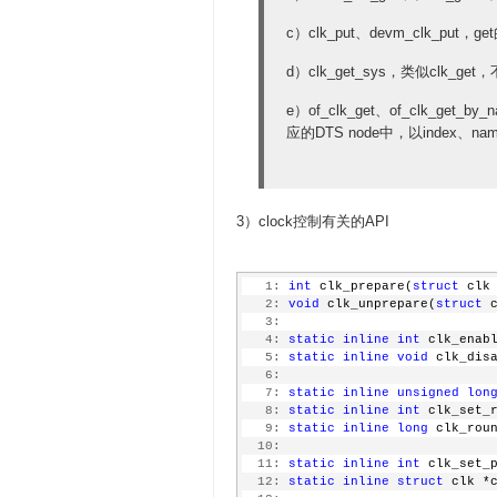
c）clk_put、devm_clk_pu
d）clk_get_sys，类似clk_ge
e）of_clk_get、of_clk_get_b
应的DTS node中，以index
3）clock控制有关的API
   1:
int
 clk_prepare(
struct
 clk
   2:
void
 clk_unprepare(
struct
 
   3:
   4:
static
inline
int
 clk_enab
   5:
static
inline
void
 clk_dis
   6:
   7:
static
inline
unsigned
lon
   8:
static
inline
int
 clk_set_
   9:
static
inline
long
 clk_rou
  10:
  11:
static
inline
int
 clk_set_
  12:
static
inline
struct
 clk *