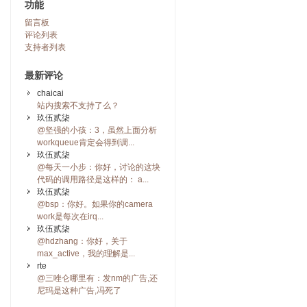
功能
留言板
评论列表
支持者列表
最新评论
chaicai
站内搜索不支持了么？
玖伍贰柒
@坚强的小孩：3，虽然上面分析
workqueue肯定会得到调...
玖伍贰柒
@每天一小步：你好，讨论的这块
代码的调用路径是这样的： a...
玖伍贰柒
@bsp：你好。如果你的camera
work是每次在irq...
玖伍贰柒
@hdzhang：你好，关于
max_active，我的理解是...
rte
@三唑仑哪里有：发nm的广告,还
尼玛是这种广告,冯死了