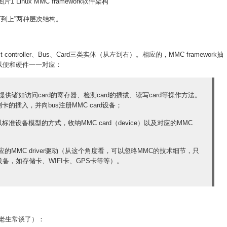
图片1 Linux MMC framework软件架构
“从下到上”两种层次结构。
ntroller、Bus、Card三类实体（从左到右）。相应的，MMC framework抽
体，以便和硬件一一对应：
ller，提供诸如访问card的寄存器、检测card的插拔、读写card等操作方法。
卡的插入，并向bus注册MMC card设备；
以标准设备模型的方式，收纳MMC card（device）以及对应的MMC
应的MMC driver驱动（从这个角度看，可以忽略MMC的技术细节，只
备，如存储卡、WIFI卡、GPS卡等等）。
次（老生常谈了）：