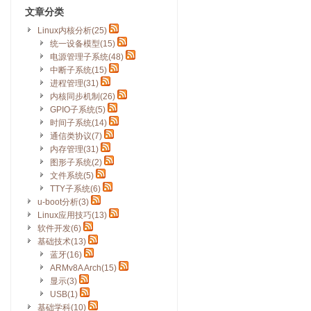
文章分类
Linux内核分析(25)
统一设备模型(15)
电源管理子系统(48)
中断子系统(15)
进程管理(31)
内核同步机制(26)
GPIO子系统(5)
时间子系统(14)
通信类协议(7)
内存管理(31)
图形子系统(2)
文件系统(5)
TTY子系统(6)
u-boot分析(3)
Linux应用技巧(13)
软件开发(6)
基础技术(13)
蓝牙(16)
ARMv8A Arch(15)
显示(3)
USB(1)
基础学科(10)