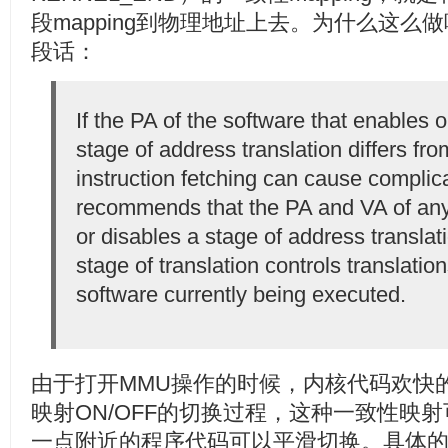
段mapping到物理地址上去。为什么这么做
段话：
If the PA of the software that enables o
stage of address translation differs fro
instruction fetching can cause complic
recommends that the PA and VA of any
or disables a stage of address translatio
stage of translation controls translation
software currently being executed.
由于打开MMU操作的时候，内核代码欢快
映射ON/OFF的切换过程，这种一致性映
一点附近的程序代码可以平滑切换。具体