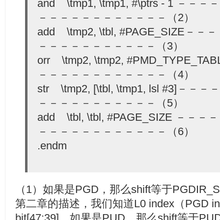
and \tmp1, \tmp1, #\ptrs - 
－－－－－－－－－－－－（2）
add \tmp2, \tbl, #PAGE_SI
－－－－－－－－－－－（3）
orr \tmp2, \tmp2, #PMD_TYP
－－－－－－－－－－－－（4）
str \tmp2, [\tbl, \tmp1, lsl 
－－－－－－－－－－－（5）
add \tbl, \tbl, #PAGE_SIZE
－－－－－－－－－－－－（6）
.endm
（1）如果是PGD，那么shift等于PGDIR_
第二章的描述，我们知道L0 index（PGD 
bit[47:39]。如果是PUD，那么shift等于