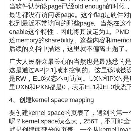
当软件认为该page已经old enough的时候，
最近都没有访问该page。这个flag是硬件对pa
找到最近不常访问的那些page。当然在这
enable这个特性，因此将其设定为1。PMD_S
述memory的sharebility。这些内容和memo
后续的文档中描述，这里就不偏离主题了
广大人民群众最关心的当然也是最熟悉的是memory
这是通过AP[2:1]域来控制的。这里该域被
是RW，EL0状态不可访问。UXN和PXN
里UXN和PXN都是0，表示EL1和EL0状态下都
4、创建kernel space mapping
要创建kernel space的页表了，遇到的第
呢？kernel space辣么大，256T，不可能
就是创建两部分的页表，一个从kernel i