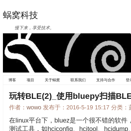
蜗窝科技
慢下来，享受技术。
博客
项目
关于蜗窝
联系我们
支持与合作
登
玩转BLE(2)_使用bluepy扫描B
作者：
wowo
发布于：2016-5-19 15:17 分类：
在linux平台下，bluez是一个很不错的
测试工具，如hciconfig、hcitool、hcidump