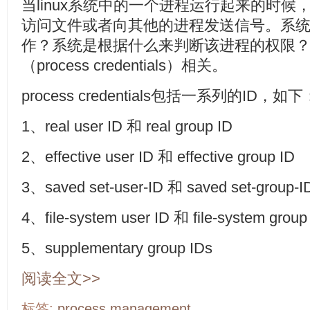
当
linux
系统中的一个进程运行起来的时候
访问文件或者向其他的进程发送信号。系
作？系统是根据什么来判断该进程的权限
（
process credentials
）相关。
process credentials
包括一系列的
ID
，如下
1
、
real user ID
和
real group ID
2
、
effective user ID
和
effective group ID
3
、
saved set-user-ID
和
saved set-group-I
4
、
file-system user ID
和
file-system group
5
、
supplementary group IDs
阅读全文>>
标签:
process
management