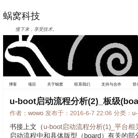
蜗窝科技
慢下来，享受技术。
博客
项目
关于蜗窝
联系我们
支持与合作
登
u-boot启动流程分析(2)_板级(bo
作者：
wowo
发布于：2016-6-7 22:06 分类：
u
书接上文（
u-boot启动流程分析(1)_平台
启动流程中和具体版型（board）有关的部