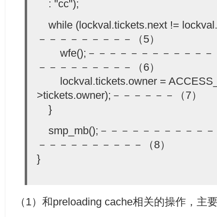
: "cc");
while (lockval.tickets.next != lockv
－－－－－－－－－（5）
wfe();－－－－－－－－－－－
－－－－－－－－－（6）
lockval.tickets.owner = ACCESS
>tickets.owner);－－－－－－（7）
}
smp_mb();－－－－－－－－－－
－－－－－－－－－－（8）
}
（1）和preloading cache相关的操作