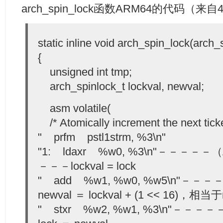
arch_spin_lock函数ARM64的代码（来自
static inline void arch_spin_lock(arch_
{
unsigned int tmp;
arch_spinlock_t lockval, newval;
asm volatile(
/* Atomically increment the next ticke
" prfm pstl1strm, %3\n"
"1: ldaxr %w0, %3\n"－－
－－－lockval = lock
" add %w1, %w0, %w5\n"
newval ＝ lockval + (1 << 16)，相当于
" stxr %w2, %w1, %3\n"－