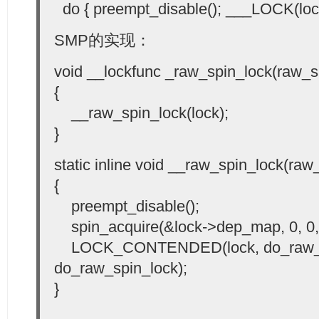
do { preempt_disable(); ___LOCK(lock)
SMP的实现：
void __lockfunc _raw_spin_lock(raw_sp
{
__raw_spin_lock(lock);
}
static inline void __raw_spin_lock(raw_
{
preempt_disable();
spin_acquire(&lock->dep_map, 0, 0,
LOCK_CONTENDED(lock, do_raw_sp
do_raw_spin_lock);
}