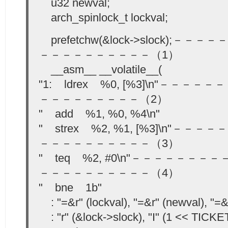
u32 newval;
arch_spinlock_t lockval;
prefetchw(&lock->slock);
－－－－－－－－－－（1）
__asm__ __volatile__(
"1: ldrex %0, [%3]\n"－－
－－－－－－－－－（2）
" add %1, %0, %4\n"
" strex %2, %1, [%3]\n"－
－－－－－－－－－－（3）
" teq %2, #0\n"－－－－－－
－－－－－－－－－－（4）
" bne 1b"
: "=&r" (lockval), "=&r" (newval), "=&
: "r" (&lock->slock), "I" (1 << TICK