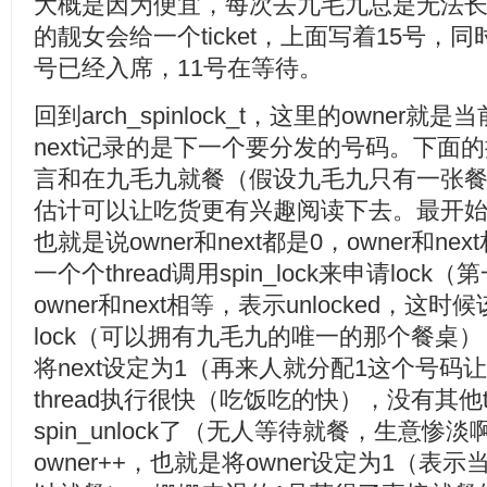
大概是因为便宜，每次去九毛九总是无法
的靓女会给一个ticket，上面写着15号，
号已经入席，11号在等待。
回到arch_spinlock_t，这里的owne
next记录的是下一个要分发的号码。下面
言和在九毛九就餐（假设九毛九只有一张
估计可以让吃货更有兴趣阅读下去。最开始的
也就是说owner和next都是0，owner和nex
一个个thread调用spin_lock来申请lo
owner和next相等，表示unlocked，这时候该
lock（可以拥有九毛九的唯一的那个餐桌），
将next设定为1（再来人就分配1这个号
thread执行很快（吃饭吃的快），没有其他t
spin_unlock了（无人等待就餐，生意惨
owner++，也就是将owner设定为1（