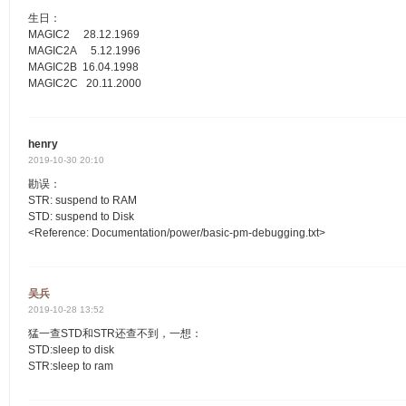
生日：
MAGIC2 28.12.1969
MAGIC2A 5.12.1996
MAGIC2B 16.04.1998
MAGIC2C 20.11.2000
henry
2019-10-30 20:10
勘误：
STR: suspend to RAM
STD: suspend to Disk
<Reference: Documentation/power/basic-pm-debugging.txt>
吴兵
2019-10-28 13:52
猛一查STD和STR还查不到，一想：
STD:sleep to disk
STR:sleep to ram