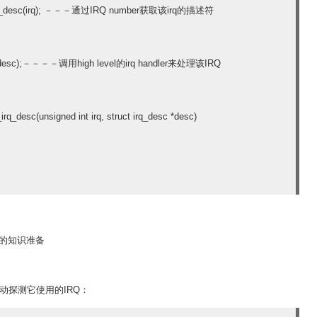
rq_to_desc(irq); －－－通过IRQ number获取该irq的描述符
q, desc);－－－－调用high level的irq handler来处理该IRQ
_irq_desc(unsigned int irq, struct irq_desc *desc)
er需要的知识准备
动探测它使用的IRQ：