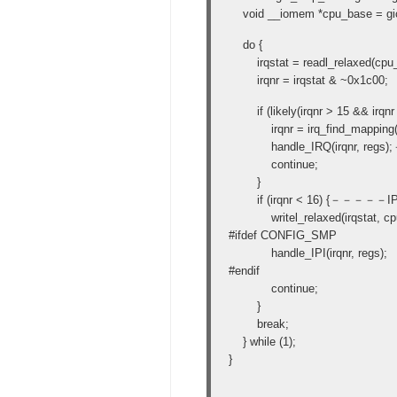
void __iomem *cpu_base = 
do {
irqstat = readl_relaxed(cp
irqnr = irqstat & ~0x1c00;
if (likely(irqnr > 15 && i
irqnr = irq_find_mapping(g
handle_IRQ(irqnr, regs
continue;
}
if (irqnr < 16) {－－－－
writel_relaxed(irqstat, cp
#ifdef CONFIG_SMP
handle_IPI(irqnr, regs);
#endif
continue;
}
break;
} while (1);
}