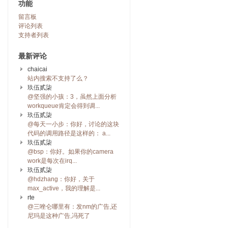
功能
留言板
评论列表
支持者列表
最新评论
chaicai
站内搜索不支持了么？
玖伍贰柒
@坚强的小孩：3，虽然上面分析
workqueue肯定会得到调...
玖伍贰柒
@每天一小步：你好，讨论的这块
代码的调用路径是这样的： a...
玖伍贰柒
@bsp：你好。如果你的camera
work是每次在irq...
玖伍贰柒
@hdzhang：你好，关于
max_active，我的理解是...
rte
@三唑仑哪里有：发nm的广告,还
尼玛是这种广告,冯死了