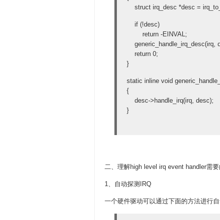
struct irq_desc *desc = i
if (!desc)
return -EINVAL;
generic_handle_irq_desc(ir
return 0;
}
static inline void generic_handle
{
desc->handle_irq(irq, desc);
}
二、理解high level irq event handl
1、自动探测IRQ
一个硬件驱动可以通过下面的方法进行自