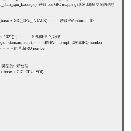
gic_data_cpu_base(gic); 获取root GIC mapping到CPU地址空间的信息
u_base + GIC_CPU_INTACK);－－－获取HW interrupt ID
rqnr < 1021)) {－－－－SPI和PPI的处理
ic->domain, irqnr);－－－将HW interrupt ID转成IRQ number
);－－－－处理该IRQ number
－IPI类型的中断处理
u_base + GIC_CPU_EOI);