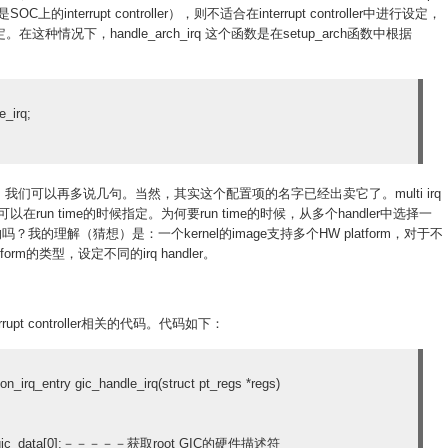
OC上的interrupt controller），则不适合在interrupt controller中进行设定，
定。在这种情况下，handle_arch_irq 这个函数是在setup_arch函数中根据
e_irq;
置项，我们可以再多说几句。当然，其实这个配置项的名字已经出卖它了。multi irq
r，可以在run time的时候指定。为何要run time的时候，从多个handler中选择一
固定的吗？我的理解（猜想）是：一个kernel的image支持多个HW platform，对于不
form的类型，设定不同的irq handler。
pt controller相关的代码。代码如下：
on_irq_entry gic_handle_irq(struct pt_regs *regs)
 = &gic_data[0];－－－－－获取root GIC的硬件描述符