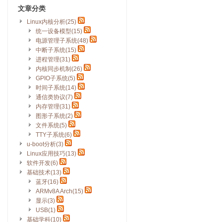
文章分类
Linux内核分析(25)
统一设备模型(15)
电源管理子系统(48)
中断子系统(15)
进程管理(31)
内核同步机制(26)
GPIO子系统(5)
时间子系统(14)
通信类协议(7)
内存管理(31)
图形子系统(2)
文件系统(5)
TTY子系统(6)
u-boot分析(3)
Linux应用技巧(13)
软件开发(6)
基础技术(13)
蓝牙(16)
ARMv8A Arch(15)
显示(3)
USB(1)
基础学科(10)