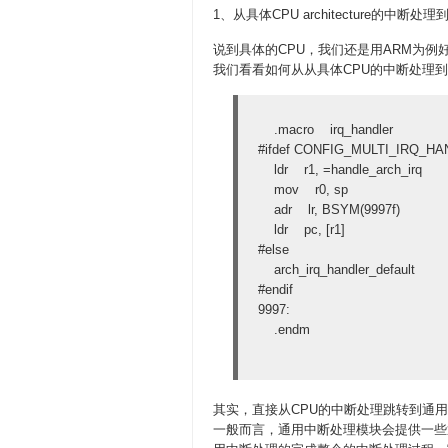
1、从具体CPU architecture的中断处
说到具体的CPU，我们还是用ARM为例
我们看看如何从从具体CPU的中断处理到m
.macro irq_handler
#ifdef CONFIG_MULTI_IRQ_H
ldr r1, =handle_arch_irq
mov r0, sp
adr lr, BSYM(9997f)
ldr pc, [r1]
#else
arch_irq_handler_default
#endif
9997:
.endm
其实，直接从CPU的中断处理跳转到通用中断处
一般而言，通用中断处理模块会提供一些通用的中