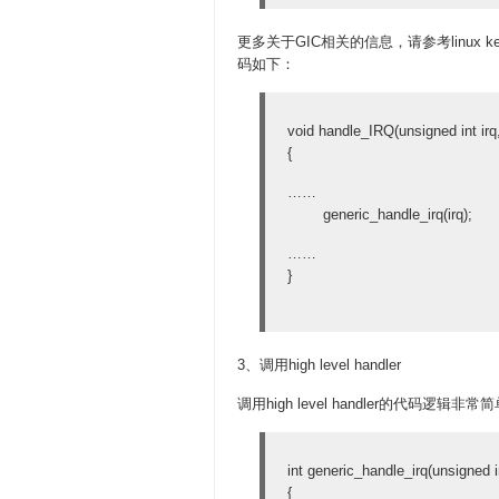
更多关于GIC相关的信息，请参考linux k
码如下：
void handle_IRQ(unsigned int irq,
{
……
generic_handle_irq(irq);
……
}
3、调用high level handler
调用high level handler的代码逻辑非
int generic_handle_irq(unsigned in
{