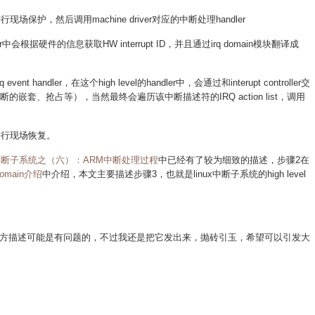
进行现场保护，然后调用machine driver对应的中断处理handler
ler中会根据硬件的信息获取HW interrupt ID，并且通过irq domain模块翻译成
 event handler，在这个high level的handler中，会通过和interupt controller交
理中断的嵌套、抢占等），当然最终会遍历该中断描述符的IRQ action list，调用
块会进行现场恢复。
nel的中断子系统之（六）：ARM中断处理过程
中已经有了较为细致的描述，步骤2在
domain介绍
中介绍，本文主要描述步骤3，也就是linux中断子系统的high level
方描述可能是有问题的，不过我还是把它发出来，抛砖引玉，希望可以引发大