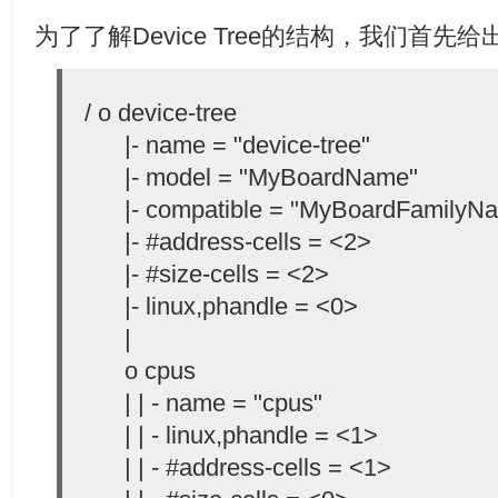
为了了解Device Tree的结构，我们首先给出一
/ o device-tree
|- name = "device-tree"
|- model = "MyBoardName"
|- compatible = "MyBoardFamilyN
|- #address-cells = <2>
|- #size-cells = <2>
|- linux,phandle = <0>
|
o cpus
| | - name = "cpus"
| | - linux,phandle = <1>
| | - #address-cells = <1>