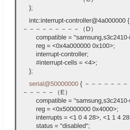
};
intc:interrupt-controller@4a0
－－－－－－－－－（D）
compatible = "samsung,s3c2410-i
reg = <0x4a000000 0x100>;
interrupt-controller;
#interrupt-cells = <4>;
};
serial@50000000
{ －－－－－－
－－－－－（E）
compatible = "samsung,s3c2410-u
reg = <0x50000000 0x4000>;
interrupts = <1 0 4 28>, <1 1 4 28
status = "disabled";