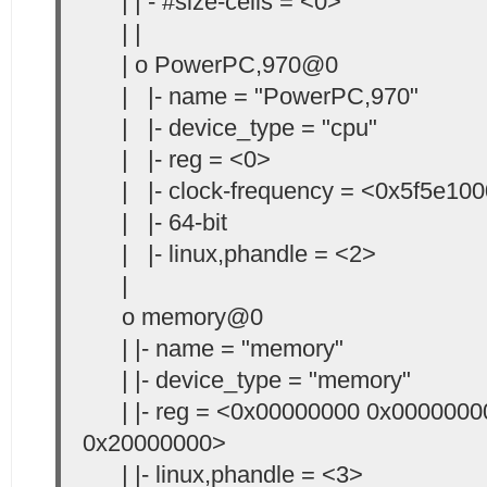
| | - #size-cells = <0>
| |
| o PowerPC,970@0
| |- name = "PowerPC,970"
| |- device_type = "cpu"
| |- reg = <0>
| |- clock-frequency = <0x5f5e10
| |- 64-bit
| |- linux,phandle = <2>
|
o memory@0
| |- name = "memory"
| |- device_type = "memory"
| |- reg = <0x00000000 0x0000000
0x20000000>
| |- linux,phandle = <3>