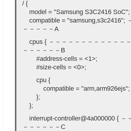
/ {
model = "Samsung S3C2416 SoC"
compatible = "samsung,s3c24
－－－－－A
cpus { －－－－－－－－－－－
－－－－－－B
#address-cells = <1>;
#size-cells = <0>;
cpu {
compatible = "arm,arm926ejs";
};
};
interrupt-controller@4a0000
－－－－－－C