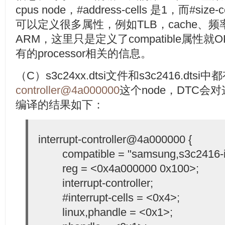
cpus node，#address-cells 是1，而#siz
可以定义很多属性，例如TLB，cache、
ARM，这里只是定义了compatible属性就O
有的processor相关的信息。
（C）s3c24xx.dtsi文件和s3c2416.dtsi中
controller@4a000000
这个node，DTC会
编译的结果如下：
interrupt-controller@4a000000 {
compatible = "samsung,s3c2416-i
reg = <0x4a000000 0x100>;
interrupt-controller;
#interrupt-cells = <0x4>;
linux,phandle = <0x1>;