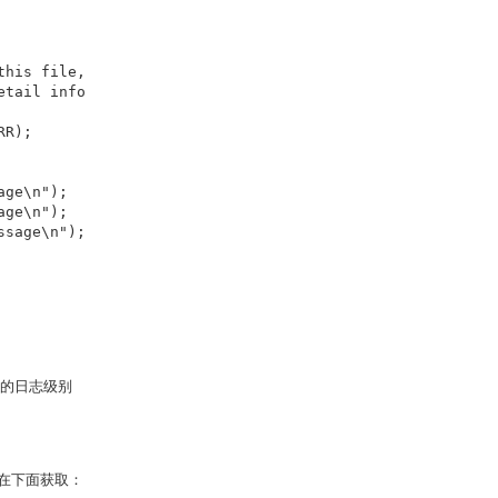
his file,

tail info

R);

ge\n");

ge\n");

sage\n");

出的日志级别
在下面获取：