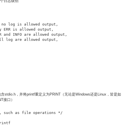
G三个日志级别
 no log is allowed output,

y ERR is allowed output,

R and INFO are allowed output,

ll log are allowed output,

stdio.h，并将printf重定义为PRINT（无论是Windows还是Linux，皆是如
NT接口）
, such as file operations */

rintf