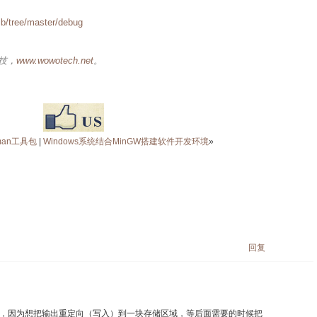
ib/tree/master/debug
技，
www.wowotech.net
。
man工具包
|
Windows系统结合MinGW搭建软件开发环境
»
回复
f（），因为想把输出重定向（写入）到一块存储区域，等后面需要的时候把