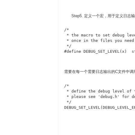
Step5. 定义一个宏，用于定义日志
/*

 * the macro to set debug lev
 * once in the files you need 
 */

#define DEBUG_SET_LEVEL(x)  s
需要在每一个需要日志输出的C文件中调
/*

 * define the debug level of t
 * please see 'debug.h' for de
 */

DEBUG_SET_LEVEL(DEBUG_LEVEL_E