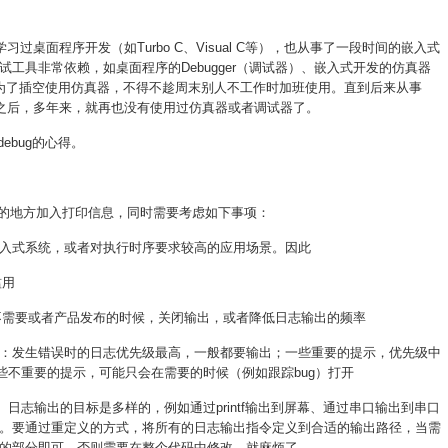
前，学习过桌面程序开发（如Turbo C、Visual C等），也从事了一段时间的嵌入式
工具非常依赖，如桌面程序的Debugger（调试器）、嵌入式开发的仿真器
，为了插空使用仿真器，不得不趁周末别人不工作时加班使用。直到后来从事
ntk的魅力之后，多年来，就再也没有使用过仿真器或者调试器了。
bug的心得。
地方加入打印信息，同时需要考虑如下事项：
入式系统，或者对执行时序要求较高的应用场景。因此
滥用
需要或者产品发布的时候，关闭输出，或者降低日志输出的频率
：发生错误时的日志优先级最高，一般都要输出；一些重要的提示，优先级中
一些不重要的提示，可能只会在需要的时候（例如跟踪bug）打开
ntk）。日志输出的目标是多样的，例如通过printf输出到屏幕、通过串口输出到串口
。要通过重定义的方式，将所有的日志输出指令定义到合适的输出路径，当需
的部分即可。否则需要在整个代码中修改，就麻烦了