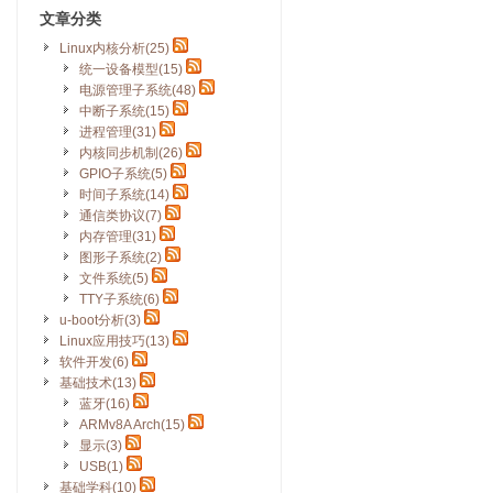
文章分类
Linux内核分析(25)
统一设备模型(15)
电源管理子系统(48)
中断子系统(15)
进程管理(31)
内核同步机制(26)
GPIO子系统(5)
时间子系统(14)
通信类协议(7)
内存管理(31)
图形子系统(2)
文件系统(5)
TTY子系统(6)
u-boot分析(3)
Linux应用技巧(13)
软件开发(6)
基础技术(13)
蓝牙(16)
ARMv8A Arch(15)
显示(3)
USB(1)
基础学科(10)