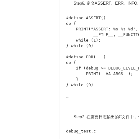
Step6. 定义ASSERT、ERR、INF
#define ASSERT()             
do {                         
    PRINT("ASSERT: %s %s %d",
           __FILE__, __FUNCTI
    while (1);               
} while (0)

#define ERR(...)             
do {                         
    if (debug >= DEBUG_LEVEL_
        PRINT(__VA_ARGS__);  
    }                        
} while (0)

…
Step7. 在需要日志输出的C文件中，
debug_test.c

-----------------------------