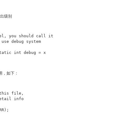
输出级别
el, you should call it

use debug system

tatic int debug = x
用，如下：
his file,

tail info

RR);