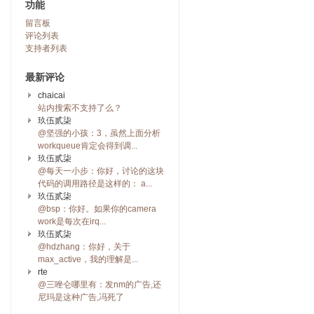
功能
留言板
评论列表
支持者列表
最新评论
chaicai
站内搜索不支持了么？
玖伍贰柒
@坚强的小孩：3，虽然上面分析
workqueue肯定会得到调...
玖伍贰柒
@每天一小步：你好，讨论的这块
代码的调用路径是这样的： a...
玖伍贰柒
@bsp：你好。如果你的camera
work是每次在irq...
玖伍贰柒
@hdzhang：你好，关于
max_active，我的理解是...
rte
@三唑仑哪里有：发nm的广告,还
尼玛是这种广告,冯死了