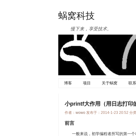
蜗窝科技
慢下来，享受技术。
博客
项目
关于蜗窝
联
小printf大作用（用日志打
作者：
wowo
发布于：2014-1-23 20:52 分
前言
一般来说，初学编程者所写的第一个程序，就是使