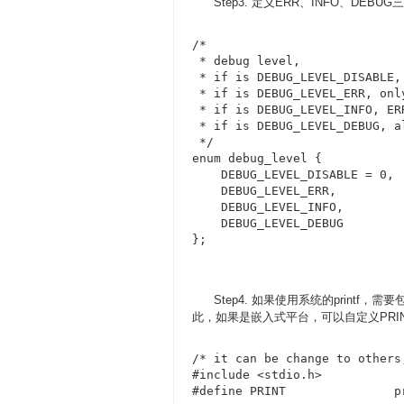
Step3. 定义ERR、INFO、DEBU
/*

 * debug level,

 * if is DEBUG_LEVEL_DISABLE,
 * if is DEBUG_LEVEL_ERR, onl
 * if is DEBUG_LEVEL_INFO, ER
 * if is DEBUG_LEVEL_DEBUG, a
 */

enum debug_level {

    DEBUG_LEVEL_DISABLE = 0,

    DEBUG_LEVEL_ERR,

    DEBUG_LEVEL_INFO,

    DEBUG_LEVEL_DEBUG

};
Step4. 如果使用系统的printf，需要包含
此，如果是嵌入式平台，可以自定义PRI
/* it can be change to others
#include <stdio.h>
#define PRINT               p