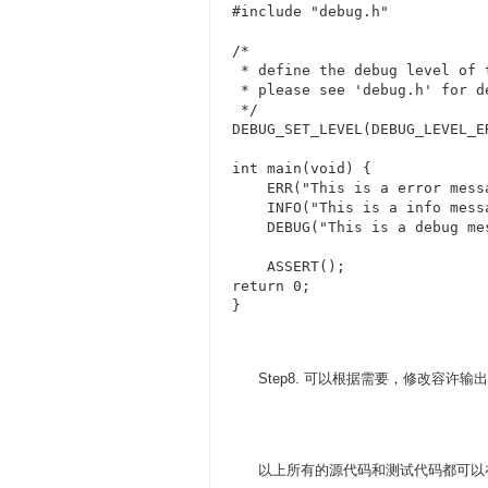
#include "debug.h"

/*

 * define the debug level of t
 * please see 'debug.h' for de
 */

DEBUG_SET_LEVEL(DEBUG_LEVEL_ER
int main(void) {

    ERR("This is a error messa
    INFO("This is a info messa
    DEBUG("This is a debug mes
    ASSERT();

return 0;

}
Step8. 可以根据需要，修改容许输
以上所有的源代码和测试代码都可以