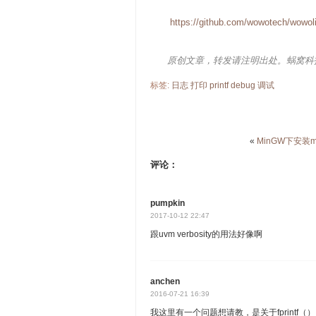
https://github.com/wowotech/wowol
原创文章，转发请注明出处。蜗窝科
标签:
日志
打印
printf
debug
调试
«
MinGW下安装
评论：
pumpkin
2017-10-12 22:47
跟uvm verbosity的用法好像啊
anchen
2016-07-21 16:39
我这里有一个问题想请教，是关于fprint