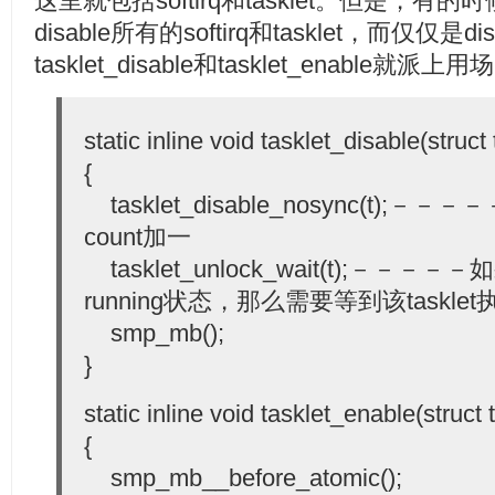
这里就包括softirq和tasklet。但是，
disable所有的softirq和tasklet，而仅仅是d
tasklet_disable和tasklet_enable就派上
static inline void tasklet_disable(struct 
{
tasklet_disable_nosync(t);－－－
count加一
tasklet_unlock_wait(t);－－－－－
running状态，那么需要等到该taskle
smp_mb();
}
static inline void tasklet_enable(struct t
{
smp_mb__before_atomic();