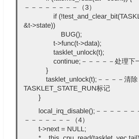
－－－－－－－－（3）
if (!test_and_clear_bit(TASK
&t->state))
BUG();
t->func(t->data);
tasklet_unlock(t);
continue;－－－－－处理下一个t
}
tasklet_unlock(t);－－－－清除
TASKLET_STATE_RUN标记
}
local_irq_disable();－－－
－－－－－－－（4）
t->next = NULL;
*__this_cpu_read(tasklet_vec.tail) 