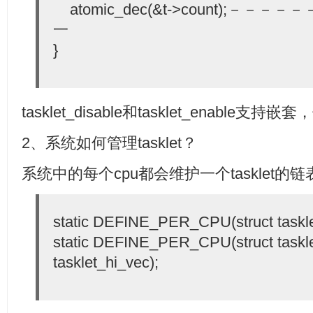
atomic_dec(&t->count);－－－－－
一
}
tasklet_disable和tasklet_enabl
2、系统如何管理tasklet？
系统中的每个cpu都会维护一个tasklet的
static DEFINE_PER_CPU(struct tasklet
static DEFINE_PER_CPU(struct taskl
tasklet_hi_vec);