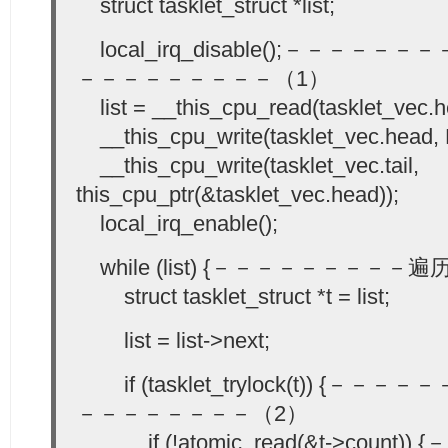
struct tasklet_struct *list;
local_irq_disable();－－－
－－－－－－－－－（1）
list = __this_cpu_read(tasklet_vec.h
__this_cpu_write(tasklet_vec.head,
__this_cpu_write(tasklet_vec.tail,
this_cpu_ptr(&tasklet_vec.head));
local_irq_enable();
while (list) {－－－－－－－－－遍历t
struct tasklet_struct *t = list;
list = list->next;
if (tasklet_trylock(t)) {
－－－－－－－－（2）
if (!atomic_read(&t->count