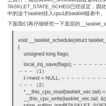
TASKLET_STATE_SCHED已经设定，因此
中的这个tasklet挂入cpu1的tasklet链表中。
下面我们再仔细研究一下底层的__tasklet_sc
void __tasklet_schedule(struct tasklet_s
{
unsigned long flags;
local_irq_save(flags);－－
－－－（1）
t->next = NULL;－－－－－－
－－－（2）
*__this_cpu_read(tasklet_vec.tail) = 
__this_cpu_write(tasklet_vec.tail, &(t
raise_softirq_irqoff(TASKLET