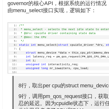
governor的核心API，根据系统的运行情况
由menu_select接口实现，逻辑如下：
   1:
/**
   2:
 * menu_select - selects the next idle state to ente
   3:
 * @drv: cpuidle driver containing state data
   4:
 * @dev: the CPU
   5:
 */
   6:
static
int
 menu_select(
struct
 cpuidle_driver *drv, 
s
   7:
 {
   8:
struct
 menu_device *data = this_cpu_ptr(&menu_de
   9:
int
 latency_req = pm_qos_request(PM_QOS_CPU_DMA_
  10:
int
 i;
  11:
unsigned
int
 interactivity_req;
  12:
unsigned
long
 nr_iowaiters, cpu_load;
  13:
  14:
if
 (data->needs_update) {
  15:
         menu_update(drv, dev);
  16:
         data->needs_update = 0;
8行，取出per cpu的struct menu_dev
  17:
     }
  18:
9行，调用pm_qos_request接口，
  19:
     data->last_state_idx = CPUIDLE_DRIVER_STATE_STAR
  20:
忍的延迟。因为cpuidle状态下，运
  21:
/* Special case when user has set very strict la
  22:
if
 (unlikely(latency_req == 0))