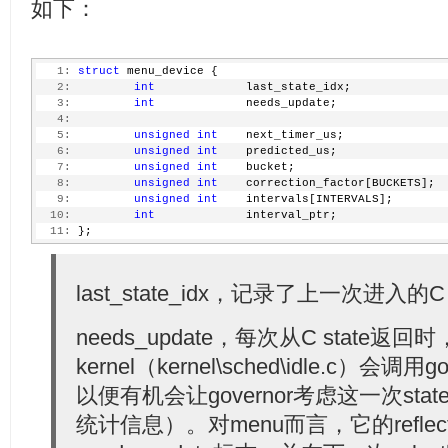
如下：
   1:
struct
 menu_device {
   2:
int
             last_state_idx;
   3:
int
             needs_update;
   4:
   5:
unsigned
int
    next_timer_us;
   6:
unsigned
int
    predicted_us;
   7:
unsigned
int
    bucket;
   8:
unsigned
int
    correction_factor[BUCKETS];
   9:
unsigned
int
    intervals[INTERVALS];
  10:
int
             interval_ptr;
  11:
 };
last_state_idx，记录了上一次进入的C 
needs_update，每次从C state返回时
kernel（kernel\sched\idle.c）会调用g
以便有机会让governor考虑这一次st
统计信息）。对menu而言，它的refle