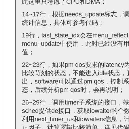
此这里只考虑了CPU和DMA；
  23:
return
 0;
  24:
  25:
/* determine the expected residency time, round 
14~17行，根据needs_update标志，调
  26:
     data->next_timer_us = ktime_to_us(tick_nohz_get_
统计信息，具体可参考代码；
  27:
  28:
     get_iowait_load(&nr_iowaiters, &cpu_load);
  29:
     data->bucket = which_bucket(data->next_timer_us,
19行，last_state_idx会在menu_ref
  30:
  31:
/*
menu_update中使用，此时已经没
  32:
     * Force the result of multiplication to be 64 b
  33:
     * operands are 32 bits.
值；
  34:
     * Make sure to round up for half microseconds.
  35:
     */
  36:
     data->predicted_us = div_round64((uint64_t)data-
22~23行，如果pm qos要求的late
  37:
                      data->correction_factor[data->b
比较苛刻的状态，不能进入idle状态
  38:
                      RESOLUTION * DECAY);
  39:
出，software可以通过pm qos，控
  40:
     get_typical_interval(data);
  41:
态，后续分析pm qos时，会再说明；
  42:
/*
  43:
     * Performance multiplier defines a minimum pred
  44:
     * duration / latency ratio. Adjust the latency 
26~29行，调用timer子系统的接口，获取n
  45:
     * necessary.
  46:
     */
sched提供de接口，获取iowaiter的个
  47:
     interactivity_req = data->predicted_us / perform
利用next_timer_us和iowaiter
  48:
if
 (latency_req > interactivity_req)
  49:
         latency_req = interactivity_req;
正因子。计算逻辑比较简单，详见代
  50: