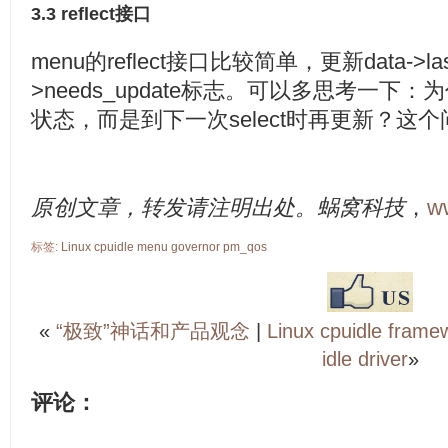
3.3 reflect接口
  79:
 }
menu的reflect接口比较简单，更新data->last
>needs_update标志。可以多思考一下：为
状态，而是到下一次select时再更新？这
原创文章，转发请注明出处。蜗窝科技
，
w
标签:
Linux
cpuidle
menu
governor
pm_qos
«
“极致”神话和产品观念
|
Linux cpuidle fram
idle driver
»
评论：