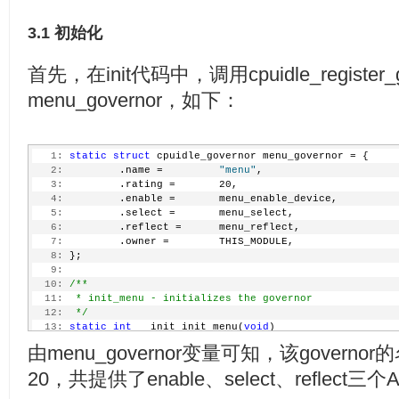
3.1 初始化
首先，在init代码中，调用cpuidle_register_
menu_governor，如下：
   1:
static
struct
 cpuidle_governor menu_governor = {
   2:
         .name =         
"menu"
,
   3:
         .rating =       20,
   4:
         .enable =       menu_enable_device,
   5:
         .select =       menu_select,
   6:
         .reflect =      menu_reflect,
   7:
         .owner =        THIS_MODULE,
   8:
 };
   9:
  10:
/**
  11:
 * init_menu - initializes the governor
  12:
 */
  13:
static
int
 __init init_menu(
void
)
  14:
 {
由menu_governor变量可知，该governor的
  15:
return
 cpuidle_register_governor(&menu_gover
  16:
 }
20，共提供了enable、select、reflect三个
  17:
  18:
 postcore_initcall(init_menu);