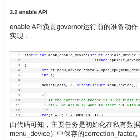
3.2 enable API
enable API负责governor运行前的准备动作，由
实现：
   1:
static
int
 menu_enable_device(
struct
 cpuidle_driver 
   2:
struct
 cpuidle_devic
   3:
 {
   4:
struct
 menu_device *data = &per_cpu(menu_dev
   5:
int
 i;
   6:
   7:
         memset(data, 0, 
sizeof
(
struct
 menu_device));
   8:
   9:
/*
  10:
         * if the correction factor is 0 (eg first t
  11:
         * etc), we actually want to start out with 
  12:
         */
  13:
for
(i = 0; i < BUCKETS; i++)
  14:
                 data->correction_factor[i] = RESOLUT
由代码可知，主要任务是初始化在私有数据结构
  15:
  16:
return
 0;
menu_device）中保存的correction_factor
  17:
 }