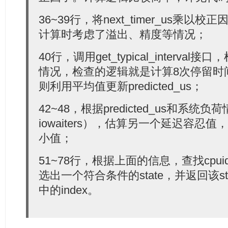
  51:
/*
  52:
     * We want to default to C1 (hlt), not to busy p
36~39行，将next_timer_us乘以校正因
  53:
     * unless the timer is happening really really s
  54:
     */
计算时考虑了溢出、精度等情况；
  55:
if
 (data->next_timer_us > 5 &&
  56:
         !drv->states[CPUIDLE_DRIVER_STATE_START].dis
  57:
         dev->states_usage[CPUIDLE_DRIVER_STATE_START
40行，调用get_typical_interv
  58:
         data->last_state_idx = CPUIDLE_DRIVER_STATE_
情况，检查的逻辑就是计算8次停留时
  59:
  60:
/*
则利用平均值更新predicted_us；
  61:
     * Find the idle state with the lowest power whi
  62:
     * our constraints.
  63:
     */
42~48，根据predicted_us和系统负荷
  64:
for
 (i = CPUIDLE_DRIVER_STATE_START; i < drv->st
  65:
struct
 cpuidle_state *s = &drv->states[i];
iowaiters），估算另一个延迟容忍值，并
  66:
struct
 cpuidle_state_usage *su = &dev->state
  67:
小值；
  68:
if
 (s->disabled || su->disable)
  69:
continue
;
51~78行，根据上面的信息，查找cpuidle
  70:
if
 (s->target_residency > data->predicted_us
  71:
continue
;
选出一个符合条件的state，并返回该state在
  72:
if
 (s->exit_latency > latency_req)
  73:
continue
;
中的index。
  74:
  75:
         data->last_state_idx = i;
  76:
     }
  77:
  78:
return
 data->last_state_idx;