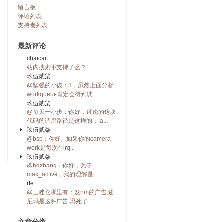
留言板
评论列表
支持者列表
最新评论
chaicai
站内搜索不支持了么？
玖伍贰柒
@坚强的小孩：3，虽然上面分析
workqueue肯定会得到调...
玖伍贰柒
@每天一小步：你好，讨论的这块
代码的调用路径是这样的： a...
玖伍贰柒
@bsp：你好。如果你的camera
work是每次在irq...
玖伍贰柒
@hdzhang：你好，关于
max_active，我的理解是...
rte
@三唑仑哪里有：发nm的广告,还
尼玛是这种广告,冯死了
文章分类