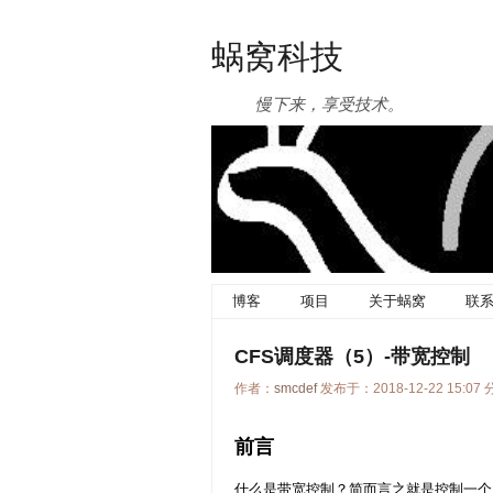
蜗窝科技
慢下来，享受技术。
博客
项目
关于蜗窝
联
CFS调度器（5）-带宽控制
作者：
smcdef
发布于：2018-12-22 15:07
前言
什么是带宽控制？简而言之就是控制一个