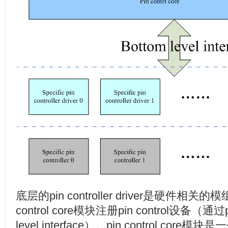
底层的pin controller driver是硬件相
control core模块注册pin control设备（通过pi
level interface）。pin control c