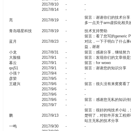
2017/8/10
-
-
2017/8/14
-
-
留言：谢谢你们的技术分享
亮
2017/8/19
-
多一点关于arm虚拟化相关
青岛喵星科技
2017/8/19
-
技术支持赞助
留言：看了您写的generic PM
蓝月
2017/8/23
-
对比，一下子明白了什么事r
益，谢谢
小龙
2017/8/31
-
留言：感谢分享，继续努力
大脸猫
2017/9/1
-
留言：发现你们的文章很是
暮云
2017/9/1
-
留言：for wowo
qxj51
2017/9/1
-
留言：谢谢您的知识分享
小强？
2017/9/4
-
-
彦荣
2017/9/5
-
-
王建兴
2017/9/6
-
留言：很久没有来窝窝看了
2017/9/6
-
-
2017/9/6
-
-
2017/9/6
-
留言：感谢您无私的知识传
2017/9/7
-
-
留言：很好的纯技术小站，
鹏
2017/9/13
-
楚明了，对软件开发工程师
站主无私的技术分享
一鸣
2017/9/30
-
-