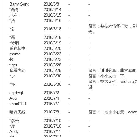
Barry Song
2016/6/8
-
-
*磊冬
2016/6/14
-
-
老左
2016/6/15
-
-
*浩
2016/6/16
-
-
留言：被技术情怀打动，希
*公
2016/6/18
-
去。
*磊
2016/6/19
-
-
*诗明
2016/6/19
-
-
乐在其中
2016/6/20
-
-
momo
2016/6/23
-
-
牧
2016/6/23
-
-
tiger
2016/6/28
-
-
多看少动
2016/6/29
-
留言：谢谢分享，非常感谢
*少
2016/6/30
-
留言：小小支持一下
留言：技术无价。肯shar
*怀
2016/6/30
-
谢
cqjdcxjf
2016/7/2
-
-
Adu
2016/7/4
-
-
zhao0121
2016/7/7
-
-
暗魂天残
2016/7/8
-
留言：一点小小心意，wow
*彦松
2016/7/10
-
-
*凌
2016/7/10
-
-
Andy
2016/7/11
-
-