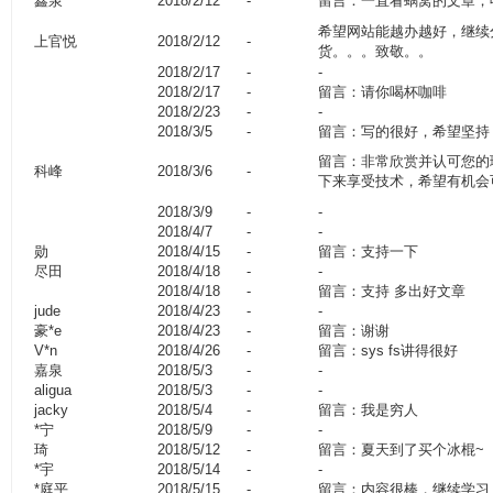
鑫泉
2018/2/12
-
留言：一直看蜗窝的文章，
希望网站能越办越好，继续
上官悦
2018/2/12
-
货。。。致敬。。
2018/2/17
-
-
2018/2/17
-
留言：请你喝杯咖啡
2018/2/23
-
-
2018/3/5
-
留言：写的很好，希望坚持
留言：非常欣赏并认可您的
科峰
2018/3/6
-
下来享受技术，希望有机会
2018/3/9
-
-
2018/4/7
-
-
勋
2018/4/15
-
留言：支持一下
尽田
2018/4/18
-
-
2018/4/18
-
留言：支持 多出好文章
jude
2018/4/23
-
-
豪*e
2018/4/23
-
留言：谢谢
V*n
2018/4/26
-
留言：sys fs讲得很好
嘉泉
2018/5/3
-
-
aligua
2018/5/3
-
-
jacky
2018/5/4
-
留言：我是穷人
*宁
2018/5/9
-
-
琦
2018/5/12
-
留言：夏天到了买个冰棍~
*宇
2018/5/14
-
-
*庭平
2018/5/15
-
留言：内容很棒，继续学习