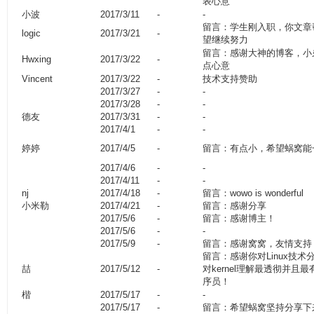
表心意
小波
2017/3/11
-
-
留言：学生刚入职，你文章
logic
2017/3/21
-
望继续努力
留言：感谢大神的博客，小
Hwxing
2017/3/22
-
点心意
Vincent
2017/3/22
-
技术支持赞助
2017/3/27
-
-
2017/3/28
-
-
德友
2017/3/31
-
-
2017/4/1
-
-
婷婷
2017/4/5
-
留言：有点小，希望蜗窝能
2017/4/6
-
-
2017/4/11
-
-
nj
2017/4/18
-
留言：wowo is wonderful
小米勒
2017/4/21
-
留言：感谢分享
2017/5/6
-
留言：感谢博主！
2017/5/6
-
-
2017/5/9
-
留言：感谢窝窝，友情支持
留言：感谢你对Linux技
喆
2017/5/12
-
对kernel理解最透彻并且
序员！
楷
2017/5/17
-
-
2017/5/17
-
留言：希望蜗窝坚持分享下