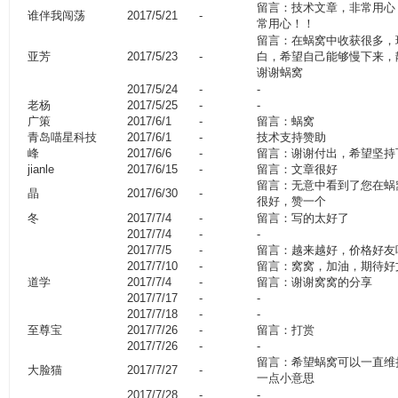
留言：技术文章，非常用心
谁伴我闯荡
2017/5/21
-
常用心！！
留言：在蜗窝中收获很多，
亚芳
2017/5/23
-
白，希望自己能够慢下来，
谢谢蜗窝
2017/5/24
-
-
老杨
2017/5/25
-
-
广策
2017/6/1
-
留言：蜗窝
青岛喵星科技
2017/6/1
-
技术支持赞助
峰
2017/6/6
-
留言：谢谢付出，希望坚持
jianle
2017/6/15
-
留言：文章很好
留言：无意中看到了您在蜗
晶
2017/6/30
-
很好，赞一个
冬
2017/7/4
-
留言：写的太好了
2017/7/4
-
-
2017/7/5
-
留言：越来越好，价格好友
2017/7/10
-
留言：窝窝，加油，期待好
道学
2017/7/4
-
留言：谢谢窝窝的分享
2017/7/17
-
-
2017/7/18
-
-
至尊宝
2017/7/26
-
留言：打赏
2017/7/26
-
-
留言：希望蜗窝可以一直维
大脸猫
2017/7/27
-
一点小意思
2017/7/28
-
-