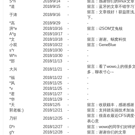
S*n
2018/9/14
-
留言：感谢你们的linux文章
*道
2018/9/15
-
留言：蓝牙的文章不错学习
留言：文章很好！获益匪浅
于涛
2018/9/16
-
下。
*高
2018/9/29
-
-
湃*e
2018/10/16
-
留言：i2SOM艾兔核
A*g
2018/10/17
-
-
*文
2018/10/18
-
留言：谢谢。蜗窝科技
小双
2018/10/22
-
留言：GeneBlue
s*r
2018/10/30
-
-
W*n
2018/10/30
-
-
*部
2018/11/13
-
-
留言：看了wowo上的很多
大兴
2018/11/21
-
多，聊表寸心～
*福
2018/11/22
-
-
*风
2018/11/25
-
-
*v
2018/11/25
-
-
*君
2018/11/27
-
-
*华
2018/11/29
-
-
*天
2018/12/5
-
留言：收获颇丰，感谢感谢
郭老板:)
2018/12/21
-
留言：支持踏实搞技术加油
留言：很喜欢最近CFS调
乃轩
2018/12/25
-
表心意
D*r
2018/12/27
-
留言：wowo的同学们好样
g*r
2018/12/28
-
留言：谢谢你们的文章