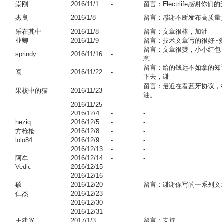
崇刚
2016/11/1
-
留言：Electrlife感谢你
杰良
2016/1/8
-
留言：感谢不断发布高质量
乐在其中
2016/11/8
-
留言：文章很棒，加油
业卿
2016/11/9
-
留言：技术文章写的很好~
留言：文章很赞，小小红包
sprindy
2016/11/16
-
意
留言：给的钱远不如拿的知
闯
2016/11/22
-
下去，谢
留言：最近在看蓝牙协议，
果核中的猫
2016/11/23
-
油。
2016/11/25
-
-
2016/12/4
-
-
heziq
2016/12/5
-
-
方枪枪
2016/12/8
-
-
lolo84
2016/12/9
-
-
2016/12/13
-
-
阿牟
2016/12/14
-
-
Vedic
2016/12/15
-
-
2016/12/16
-
-
硕
2016/12/20
-
留言：谢谢你写的一系列文
仁杰
2016/12/23
-
-
2016/12/30
-
-
2016/12/31
-
-
王建兴
2017/1/3
-
留言：支持