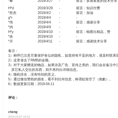
*攀
2019/3/27
-
留言：多谢窝窝的技术分享
H*d
2019/3/29
-
留言：知识付费
*世杰
2019/4/2
-
留言：加油
g*r
2019/4/4
-
-
*伟
2019/4/4
-
留言：感谢分享
*鸡
2019/4/9
-
-
H*y
2019/4/10
-
留言：蜗窝出精品，赞
*炎
2019/4/10
-
-
*月
2019/4/11
-
留言：感谢技术分享
备注：
1）称呼已注意尽量保护各位的隐私，如觉得有不妥的地方，请及时联系
2）这里省去了RMB的金额。
3）对于大家赠送的物品，如果涉及广告、宣传之类的，我们会在备注中
其它私人交往的东西，则不再列出详细信息。
4）随机排名，没有特别的意义。
5）通过微信赞助的朋友，看不到任何信息，称谓处留空了（抱歉）。
6）数据更新日期：2019-04-11
评论：
cheng
2024-03-07 16:01