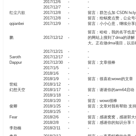
2017/12/6
-
-
2017/12/7
-
-
红尘六欲
2017/12/8
-
留言：群怎么加 CSDN hcl
2017/12/8
-
留言：给蜗窝点赞，公众号
qqianbei
2017/12/9
-
留言：小小心意，继续分享
留言：哈哈，我的名字也是
鹏
2017/12/12
-
的网站上搜到了dma的讲
大。正在做dma项目，以后
2017/12/21
-
-
Saroth
2017/12/17
-
-
Dappur
2017/12/30
-
留言：文章很棒
2017/1/5
-
-
2018/1/6
-
-
2018/1/9
-
留言：很喜欢wowo的文章
世鲲
2018/1/12
-
幻想天空
2018/1/17
-
留言：谢谢你的arm64启动
2018/1/18
-
-
2018/1/20
-
留言：wowo很棒
俊卿
2018/1/25
-
留言：文章对我有帮助 支
2018/1/25
-
-
Fear
2018/2/6
-
留言：感谢窝窝，感谢郭大
2018/2/8
-
留言：感谢你的知识分享！
李劲楠
2018/2/11
-
-