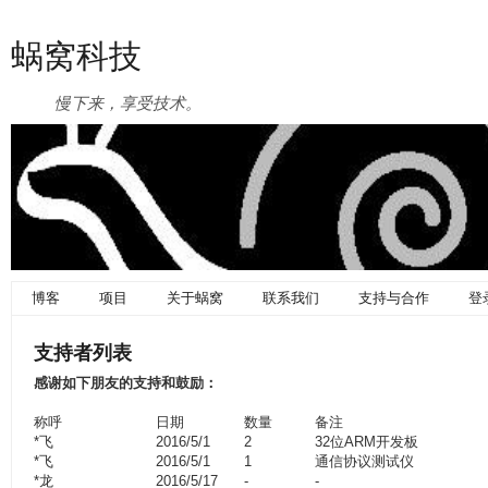
蜗窝科技
慢下来，享受技术。
博客
项目
关于蜗窝
联系我们
支持与合作
登
支持者列表
感谢如下朋友的支持和鼓励：
称呼
日期
数量
备注
*飞
2016/5/1
2
32位ARM开发板
*飞
2016/5/1
1
通信协议测试仪
*龙
2016/5/17
-
-