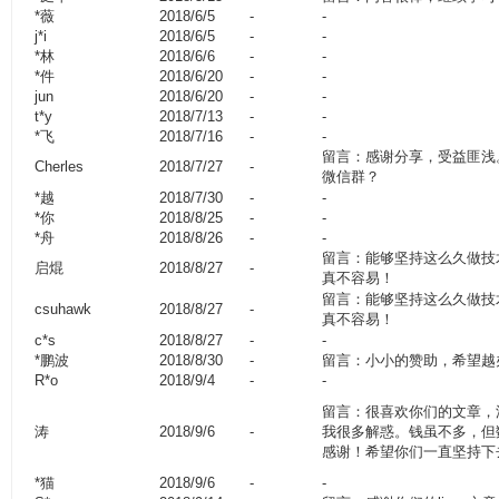
*薇
2018/6/5
-
-
j*i
2018/6/5
-
-
*林
2018/6/6
-
-
*件
2018/6/20
-
-
jun
2018/6/20
-
-
t*y
2018/7/13
-
-
*飞
2018/7/16
-
-
留言：感谢分享，受益匪浅
Cherles
2018/7/27
-
微信群？
*越
2018/7/30
-
-
*你
2018/8/25
-
-
*舟
2018/8/26
-
-
留言：能够坚持这么久做技
启焜
2018/8/27
-
真不容易！
留言：能够坚持这么久做技
csuhawk
2018/8/27
-
真不容易！
c*s
2018/8/27
-
-
*鹏波
2018/8/30
-
留言：小小的赞助，希望越
R*o
2018/9/4
-
-
留言：很喜欢你们的文章，
涛
2018/9/6
-
我很多解惑。钱虽不多，但
感谢！希望你们一直坚持下
*猫
2018/9/6
-
-