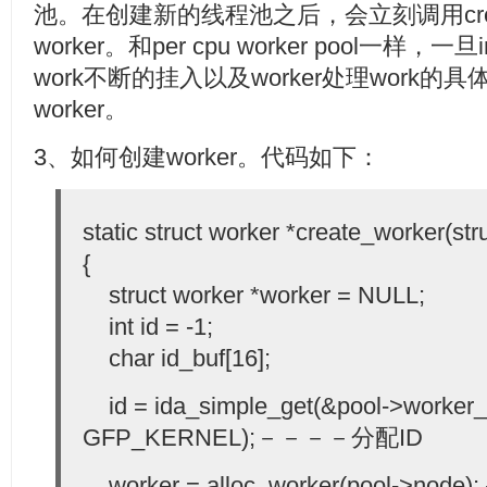
池。在创建新的线程池之后，会立刻调用create_w
worker。和per cpu worker pool一样，一旦i
work不断的挂入以及worker处理work
worker。
3、如何创建worker。代码如下：
static struct worker *create_worker(str
{
struct worker *worker = NULL;
int id = -1;
char id_buf[16];
id = ida_simple_get(&pool->worker_i
GFP_KERNEL);－－－－分配ID
worker = alloc_worker(pool->n