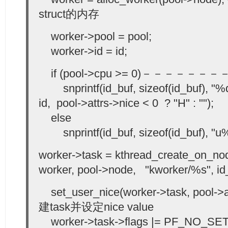
struct的内存
worker->pool = pool;
worker->id = id;
if (pool->cpu >= 0)－－－－－－
snprintf(id_buf, sizeof(id_buf), "%
id, pool->attrs->nice < 0 ? "H" : "");
else
snprintf(id_buf, sizeof(id_buf), "u%d
worker->task = kthread_create_on_no
worker, pool->node, "kworker/%s", id_
set_user_nice(worker->task, pool-
建task并设定nice value
worker->task->flags |= PF_NO_SE