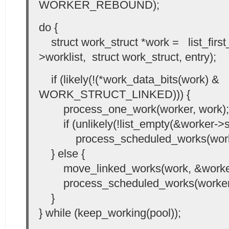
WORKER_REBOUND);
do {
struct work_struct *work = list_first
>worklist, struct work_struct, entry);
if (likely(!(*work_data_bits(work) &
WORK_STRUCT_LINKED))) {
process_one_work(worker, work);
if (unlikely(!list_empty(&worker->s
process_scheduled_works(work
} else {
move_linked_works(work, &worker
process_scheduled_works(worker
}
} while (keep_working(pool));