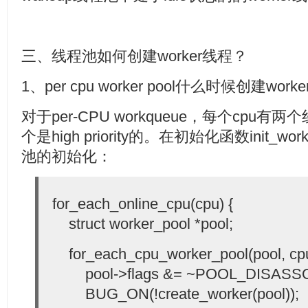
三、线程池如何创建worker线程？
1、per cpu worker pool什么时候创建wor
对于per-CPU workqueue，每个cpu有
个是high priority的。在初始化函数init_
池的初始化：
for_each_online_cpu(cpu) {
struct worker_pool *pool;
for_each_cpu_worker_pool(pool, cpu
pool->flags &= ~POOL_DISASSO
BUG_ON(!create_worker(pool));