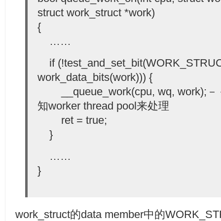
struct work_struct *work)
{
……
if (!test_and_set_bit(WORK_STR
work_data_bits(work))) {
__queue_work(cpu, wq, work);
知worker thread pool来处理
ret = true;
}
……
}
work_struct的data member中的WORK_