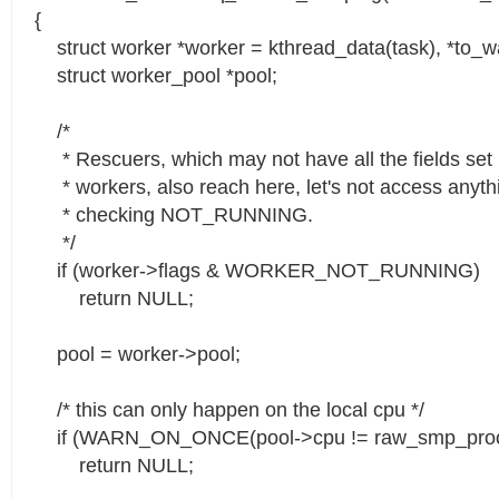
{
struct worker *worker = kthread_data(task), *to_
struct worker_pool *pool;
/*
* Rescuers, which may not have all the fields set 
* workers, also reach here, let's not access anyth
* checking NOT_RUNNING.
*/
if (worker->flags & WORKER_NOT_RUNNING)
return NULL;
pool = worker->pool;
/* this can only happen on the local cpu */
if (WARN_ON_ONCE(pool->cpu != raw_smp_proce
return NULL;