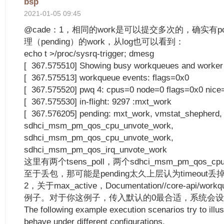
bsp
2021-01-05 09:45
@cade：1，相同的work是可以提交多次的，确实有pool
理（pending）的work，从log也可以看到：
echo t >/proc/sysrq-trigger; dmesg
[ 367.575510] Showing busy workqueues and worker 
[ 367.575513] workqueue events: flags=0x0
[ 367.575520] pwq 4: cpus=0 node=0 flags=0x0 nice
[ 367.575530] in-flight: 9297 :mxt_work
[ 367.576205] pending: mxt_work, vmstat_shepherd, t
sdhci_msm_pm_qos_cpu_unvote_work,
sdhci_msm_pm_qos_cpu_unvote_work,
sdhci_msm_pm_qos_irq_unvote_work
这里有两个tsens_poll，两个sdhci_msm_pm_qos_cpu_
至于丢包，那可能是pending太久上层认为timeout丢
2，关于max_active，Documentation//core-api/w
例子。对于你这例子，传入默认的0最合适，系统会设为2
The following example execution scenarios try to ill
behave under different configurations.