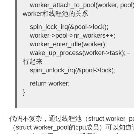
worker_attach_to_pool(worker, 
worker和线程池的关系
spin_lock_irq(&pool->lock);
worker->pool->nr_workers++;
worker_enter_idle(worker);
wake_up_process(worker->tas
行起来
spin_unlock_irq(&pool->lock);
return worker;
}
代码不复杂，通过线程池（struct worker_
（struct worker_pool的cpu成员）可以知道