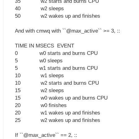
35 w2 starts and burns CPU
40 w2 sleeps
50 w2 wakes up and finishes
And with cmwq with ``@max_active`` >= 3, ::
TIME IN MSECS EVENT
0 w0 starts and burns CPU
5 w0 sleeps
5 w1 starts and burns CPU
10 w1 sleeps
10 w2 starts and burns CPU
15 w2 sleeps
15 w0 wakes up and burns CPU
20 w0 finishes
20 w1 wakes up and finishes
25 w2 wakes up and finishes
If ``@max_active`` == 2, ::