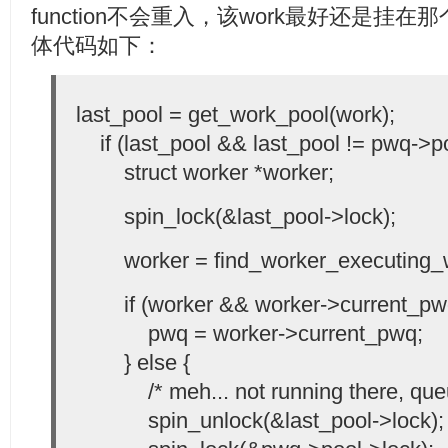
function不会重入，该work最好还是挂在那个wor
体代码如下：
last_pool = get_work_pool(work);
if (last_pool && last_pool != pwq->po
struct worker *worker;
spin_lock(&last_pool->lock);
worker = find_worker_executing_wor
if (worker && worker->current_pwq
pwq = worker->current_pwq;
} else {
/* meh... not running there, queu
spin_unlock(&last_pool->lock);