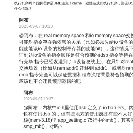
执行乱序吗？我的理解是DMB避免了cache一致性造成的执行乱序，那么D
什么情况？
阿布
2023-09-07 10:28
@阿布：在 real memory space 和io memory sp
可能对指令存在强依赖的关系（比如必须先给io 设备
能使能该io 设备的控制寄存器的使能bit），这种情况下
证到达io设备的指令顺序是符合预期的(dsb 指令等待
行完毕:指令已经发送到了io设备总线上)。在只针对real m
交换场景（比如从ram addr0 迁移到 addr1、或者对ra
dmb 指令完全可以保证数据和程序流结果是符合预期
应该也不会违反预期逻辑的吧
阿布
2023-09-07 10:37
@阿布：内核中io.h里使用dsb 定义了 io barrie
也有使用dsb 的，但有些地方的使用感觉有些不太好，比如
核(msm-3.18)里 app_setting.c 75行中的mb()
smp_mb()，对吗？