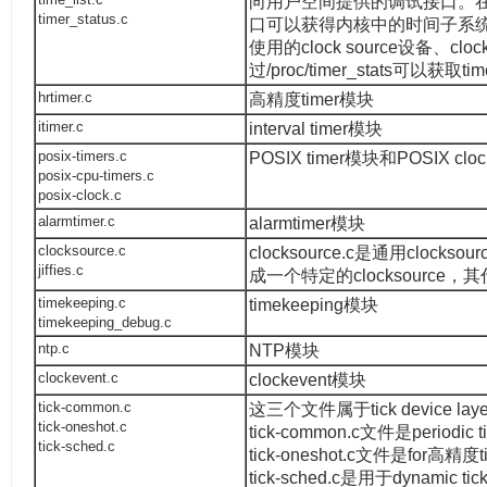
向用户空间提供的调试接口。在用户空
timer_status.c
口可以获得内核中的时间子系
使用的clock source设备、cloc
过/proc/timer_stats可以获取
hrtimer.c
高精度timer模块
itimer.c
interval timer模块
posix-timers.c
POSIX timer模块和POSIX cl
posix-cpu-timers.c
posix-clock.c
alarmtimer.c
alarmtimer模块
clocksource.c
clocksource.c是通用clockso
jiffies.c
成一个特定的clocksource，其代
timekeeping.c
timekeeping模块
timekeeping_debug.c
ntp.c
NTP模块
clockevent.c
clockevent模块
tick-common.c
这三个文件属于tick device lay
tick-oneshot.c
tick-common.c文件是perio
tick-sched.c
tick-oneshot.c文件是for
tick-sched.c是用于dynamic ti