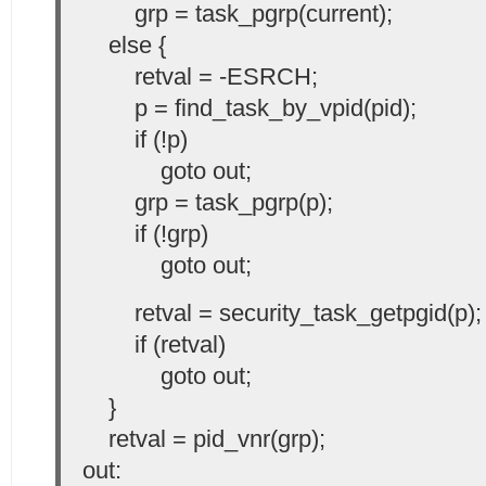
grp = task_pgrp(current);
else {
retval = -ESRCH;
p = find_task_by_vpid(pid);
if (!p)
goto out;
grp = task_pgrp(p);
if (!grp)
goto out;
retval = security_task_getpgid(p);
if (retval)
goto out;
}
retval = pid_vnr(grp);
out: