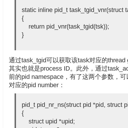
static inline pid_t task_tgid_vnr(struct 
{
return pid_vnr(task_tgid(tsk));
}
通过task_tgid可以获取该task对应的thread gro
其实也就是process ID。此外，通过task_ac
前的pid namespace，有了这两个参数，可以调
对应的pid number：
pid_t pid_nr_ns(struct pid *pid, struc
{
struct upid *upid;