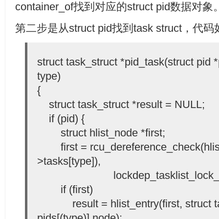
container_of找到对应的struct pid数据对象
第二步是从struct pid找到task struct，
struct task_struct *pid_task(struct pid
type)
{
struct task_struct *result = NULL;
if (pid) {
struct hlist_node *first;
first = rcu_dereference_check(hlist_
>tasks[type]),
lockdep_tasklist_lock_is_h
if (first)
result = hlist_entry(first, struct t
pids[(type)].node);