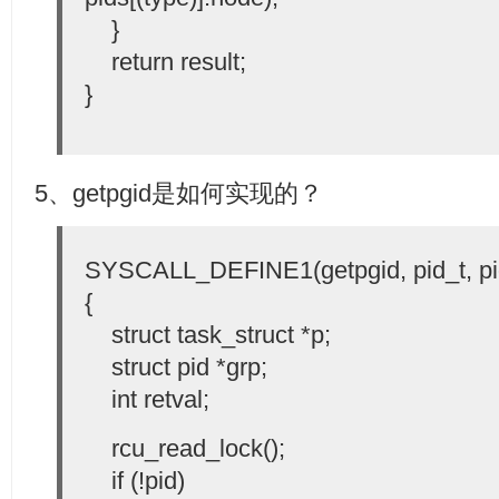
}
return result;
}
5、getpgid是如何实现的？
SYSCALL_DEFINE1(getpgid, pid_t, pi
{
struct task_struct *p;
struct pid *grp;
int retval;
rcu_read_lock();
if (!pid)