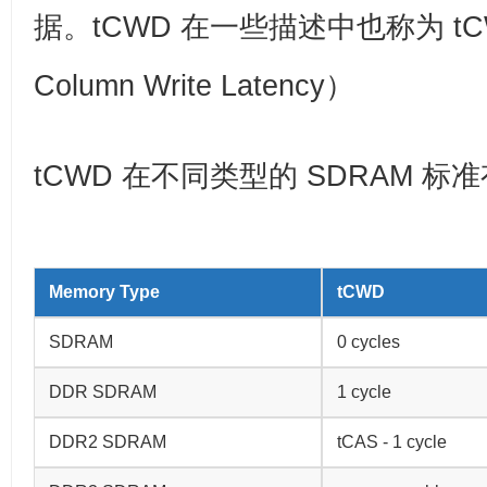
据。tCWD 在一些描述中也称为 tCW
Column Write Latency）
tCWD 在不同类型的 SDRAM 标
Memory Type
tCWD
SDRAM
0 cycles
DDR SDRAM
1 cycle
DDR2 SDRAM
tCAS - 1 cycle