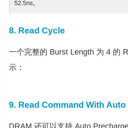
52.5ns。
8. Read Cycle
一个完整的
Burst Length 为 4 的 
示：
9. Read Command With Auto
DRAM 还可以支持 Auto Prechar