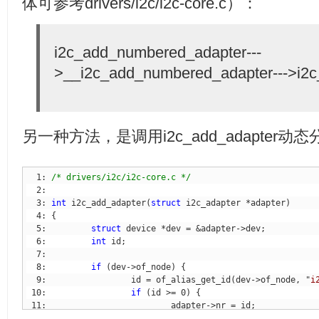
体可参考drivers/i2c/i2c-core.c）：
i2c_add_numbered_adapter---
>__i2c_add_numbered_adapter--->i2c_
另一种方法，是调用i2c_add_adapter
  1: 
/* drivers/i2c/i2c-core.c */
  3: 
int
 i2c_add_adapter(
struct
  5:         
struct
  6:         
int
  8:         
if
  9:                 id = of_alias_get_id(dev->of_node, "
i
 10:                 
if
 12:                         
return