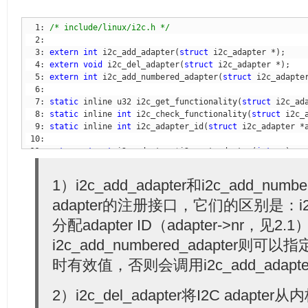
  1: 
/* include/linux/i2c.h */
  3: 
extern
int
 i2c_add_adapter(
struct
  4: 
extern
void
 i2c_del_adapter(
struct
  5: 
extern
int
 i2c_add_numbered_adapter(
struct
  7: 
static
 inline u32 i2c_get_functionality(
struct
  8: 
static
 inline 
int
 i2c_check_functionality(
struct
  9: 
static
 inline 
int
 i2c_adapter_id(
struct
 11: 
extern
struct
 i2c_adapter *i2c_get_adapter(
int
 12: 
extern
void
 i2c_put_adapter(
struct
1）i2c_add_adapter和i2c_add_numbe
 14: 
/* must call put_device() when done with returned i2c
 15: 
extern
struct
 i2c_adapter *of_find_i2c_adapter_by_nod
adapter的注册接口，它们的区别是：i2c_
分配adapter ID（adapter->nr，见2.1
i2c_add_numbered_adapter则可以指
时有效值，否则会调用i2c_add_adap
2）i2c_del_adapter将I2C adapte