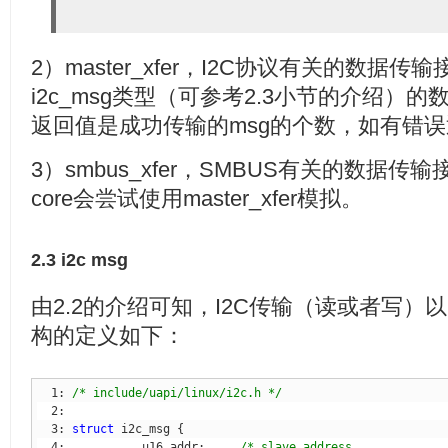
 32:         
int
 (*smbus_xfer) (
struct
 33:                            
unsigned
short
 flags, 
char
 34:                            u8 command, 
int
 size, 
unio
2）master_xfer，I2C协议有关的数据传输
 36:         
/* To determine what the adapter supports */
i2c_msg类型（可参考2.3小节的介绍）
 37:         u32 (*functionality) (
struct
 38: };
返回值是成功传输的msg的个数，如有错
3）smbus_xfer，SMBUS有关的数据传输
core会尝试使用master_xfer模拟。
2.3 i2c msg
由2.2的介绍可知，I2C传输（读或者写）以i
构的定义如下：
  1: 
/* include/uapi/linux/i2c.h */
  3: 
struct
  4:         __u16 addr;     
/* slave address             