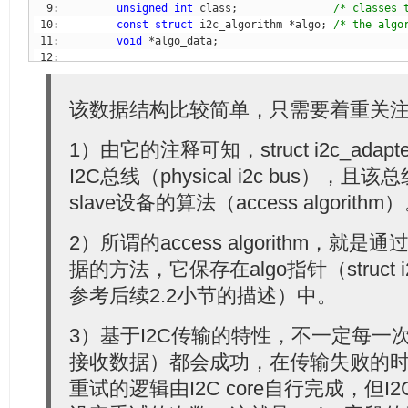
  9:         
unsigned
int
 class;               
/* classes 
 10:         
const
struct
 i2c_algorithm *algo; 
/* the algo
 11:         
void
 13:         
/* data fields that are valid for all devices
 14:         
struct
该数据结构比较简单，只需要着重关
 16:         
int
 timeout;                    
/* in jiffies
 17:         
int
1）由它的注释可知，struct i2c_ada
 18:         
struct
 device dev;              
/* the adapte
I2C总线（physical i2c bus）
 20:         
int
slave设备的算法（access algorithm
 21:         
char
 22:         
struct
2）所谓的access algorithm，就
 24:         
struct
据的方法，它保存在algo指针（struct i2
 25:         
struct
参考后续2.2小节的描述）中。
 27:         
struct
 28: };
3）基于I2C传输的特性，不一定每一
接收数据）都会成功，在传输失败的
重试的逻辑由I2C core自行完成，但I2C con