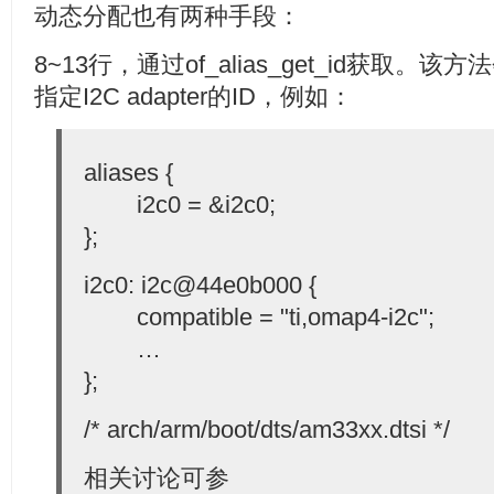
动态分配也有两种手段：
8~13行，通过of_alias_get_id获取。该
指定I2C adapter的ID，例如：
 20:         
if
aliases {
 21:                 
return
i2c0 = &i2c0;
};
 25:         
return
 26: }
i2c0: i2c@44e0b000 {
compatible = "ti,omap4-i2c";
…
};
/* arch/arm/boot/dts/am33xx.dtsi */
相关讨论可参