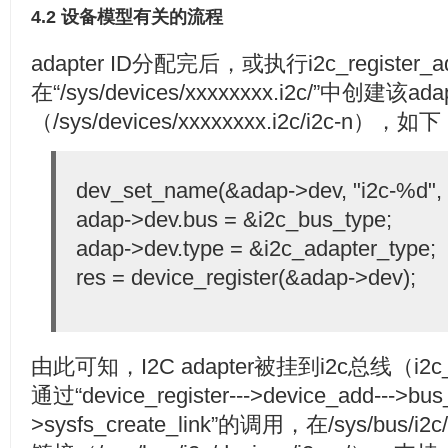
4.2 设备模型有关的流程
adapter ID分配完后，或执行i2c_register
在“/sys/devices/xxxxxxxx.i2c/”中创建该a
（/sys/devices/xxxxxxxx.i2c/i2c-n），如
dev_set_name(&adap->dev, "i2c-%d", 
adap->dev.bus = &i2c_bus_type;
adap->dev.type = &i2c_adapter_type;
res = device_register(&adap->dev);
由此可知，I2C adapter被挂到i2c总线（i2
通过“device_register--->device_add--->bus
>sysfs_create_link”的调用，在/sys/bus