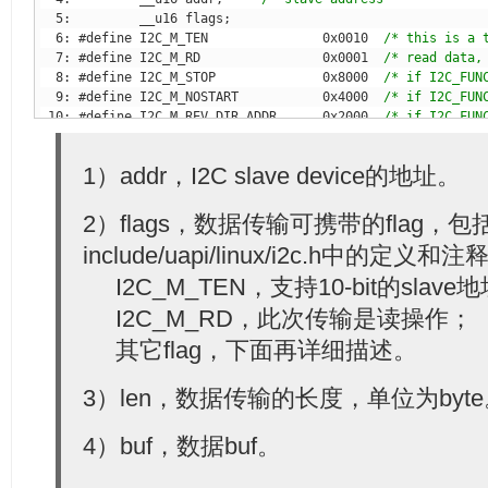
  6: #define I2C_M_TEN               0x0010  
/* this is a 
  7: #define I2C_M_RD                0x0001  
/* read data,
  8: #define I2C_M_STOP              0x8000  
/* if I2C_FUN
  9: #define I2C_M_NOSTART           0x4000  
/* if I2C_FUN
 10: #define I2C_M_REV_DIR_ADDR      0x2000  
/* if I2C_FUN
 11: #define I2C_M_IGNORE_NAK        0x1000  
/* if I2C_FUN
 12: #define I2C_M_NO_RD_ACK         0x0800  
/* if I2C_FUN
1）addr，I2C slave device的地址。
 13: #define I2C_M_RECV_LEN          0x0400  
/* length wil
 14:         __u16 len;              
/* msg length        
 15:         __u8 *buf;              
/* pointer to msg dat
2）flags，数据传输可携带的flag，
 16: };
include/uapi/linux/i2c.h中的定义和
I2C_M_TEN，支持10-bit的slave
I2C_M_RD，此次传输是读操作；
其它flag，下面再详细描述。
3）len，数据传输的长度，单位为byt
4）buf，数据buf。