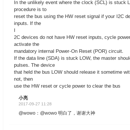
In the unlikely event where the clock (SCL) is stuck 
procedure is to
reset the bus using the HW reset signal if your I2C 
inputs. If the
I
2C devices do not have HW reset inputs, cycle power
activate the
mandatory internal Power-On Reset (POR) circuit.
If the data line (SDA) is stuck LOW, the master shou
pulses. The device
that held the bus LOW should release it sometime with
not, then
use the HW reset or cycle power to clear the bus
小亮
2017-09-27 11:28
@wowo：@wowo 明白了，谢谢大神