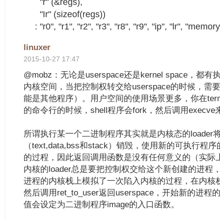
"r" (&regs),
"Ir" (sizeof(regs))
: "r0", "r1", "r2", "r3", "r8", "r9", "ip", "lr", "memory
linuxer
2015-10-27 17:47
@mobz：无论是userspace还是kernel space
内核空间，当把控制权转交给userspace的时候，需要执行/
能是其他程序）。用户空间的使用场景更多，你在term
的命令行的时候，shell程序会fork，然后调用execv
所谓执行某一个二进制程序其实就是内核态的loade
（text,data,bss和stack）销毁，使用新的可执行程
的过程，因此返回调用函数是没有任何意义的（实际
内核的loader总是要把控制权交给这个新创建的进程，因
进程的内核栈上模拟了一次陷入内核的过程，在内核栈
然后调用ret_to_user返回userspace，开始新的
值会设定为二进制程序image的入口函数。