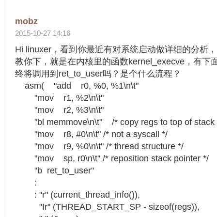
mobz
2015-10-27 14:16
Hi linuxer，看到你最近有对系统启动做详细的分
教你下，就是在内核里的函数kernel_execve，
终将调用到ret_to_user吗？是个什么流程？
asm( "add r0, %0, %1\n\t"
"mov r1, %2\n\t"
"mov r2, %3\n\t"
"bl memmove\n\t" /* copy regs to top of stack 
"mov r8, #0\n\t" /* not a syscall */
"mov r9, %0\n\t" /* thread structure */
"mov sp, r0\n\t" /* reposition stack pointer */
"b ret_to_user"
:
: "r" (current_thread_info()),
"Ir" (THREAD_START_SP - sizeof(regs)),