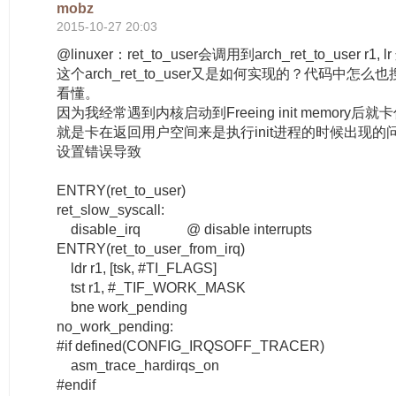
mobz
2015-10-27 20:03
@linuxer：ret_to_user会调用到arch_ret_to_user 
这个arch_ret_to_user又是如何实现的？代码中怎
看懂。
因为我经常遇到内核启动到Freeing init memory
就是卡在返回用户空间来是执行init进程的时候出现的问题
设置错误导致
ENTRY(ret_to_user)
ret_slow_syscall:
disable_irq @ disable interrupts
ENTRY(ret_to_user_from_irq)
ldr r1, [tsk, #TI_FLAGS]
tst r1, #_TIF_WORK_MASK
bne work_pending
no_work_pending:
#if defined(CONFIG_IRQSOFF_TRACER)
asm_trace_hardirqs_on
#endif