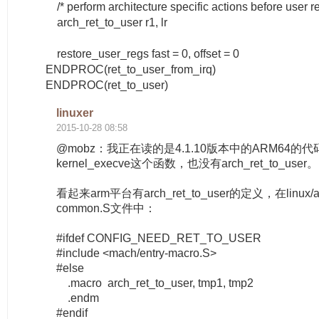
/* perform architecture specific actions before user re
arch_ret_to_user r1, lr
restore_user_regs fast = 0, offset = 0
ENDPROC(ret_to_user_from_irq)
ENDPROC(ret_to_user)
linuxer
2015-10-28 08:58
@mobz：我正在读的是4.1.10版本中的ARM64
kernel_execve这个函数，也没有arch_ret_to_user。
看起来arm平台有arch_ret_to_user的定义，在linux/arch/
common.S文件中：
#ifdef CONFIG_NEED_RET_TO_USER
#include <mach/entry-macro.S>
#else
.macro arch_ret_to_user, tmp1, tmp2
.endm
#endif