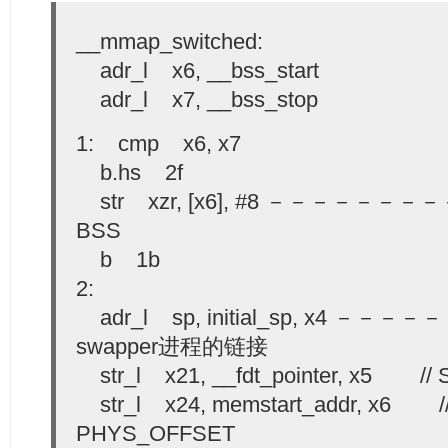
__mmap_switched:
adr_l x6, __bss_start
adr_l x7, __bss_stop
1: cmp x6, x7
b.hs 2f
str xzr, [x6], #8 －－－－－－
BSS
b 1b
2:
adr_l sp, initial_sp, x4 
swapper进程的链接
str_l x21, __fdt_pointer, x5 // S
str_l x24, memstart_addr, x6 //
PHYS_OFFSET